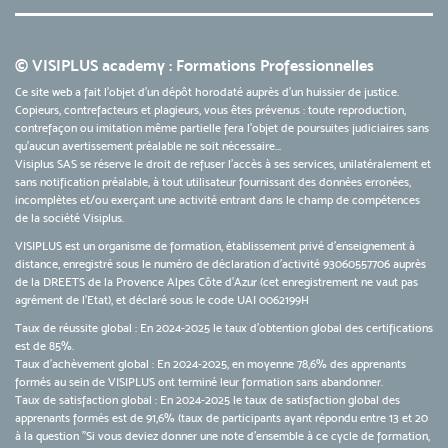
© VISIPLUS academy : Formations Professionnelles
Ce site web a fait l'objet d'un dépôt horodaté auprès d'un huissier de justice.
Copieurs, contrefacteurs et plagieurs, vous êtes prévenus : toute reproduction,
contrefaçon ou imitation même partielle fera l'objet de poursuites judiciaires sans
qu’aucun avertissement préalable ne soit nécessaire...
Visiplus SAS se réserve le droit de refuser l'accès à ses services, unilatéralement et
sans notification préalable, à tout utilisateur fournissant des données erronées,
incomplètes et/ou exerçant une activité entrant dans le champ de compétences
de la société Visiplus.
VISIPLUS est un organisme de formation, établissement privé d’enseignement à
distance, enregistré sous le numéro de déclaration d’activité 93060557706 auprès
de la DREETS de la Provence Alpes Côte d’Azur (cet enregistrement ne vaut pas
agrément de l’Etat), et déclaré sous le code UAI 0062199H
Taux de réussite global : En 2024-2025 le taux d'obtention global des certifications
est de 85%.
Taux d’achèvement global : En 2024-2025, en moyenne 78,6% des apprenants
formés au sein de VISIPLUS ont terminé leur formation sans abandonner.
Taux de satisfaction global : En 2024-2025 le taux de satisfaction global des
apprenants formés est de 91,6% (taux de participants ayant répondu entre 13 et 20
à la question "Si vous deviez donner une note d’ensemble à ce cycle de formation,