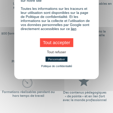
sur notre site
Un réseau de 22 000
100% des formations réalisables en
anciens participants
digital learning
Toutes les informations sur les traceurs et
leur utilisation sont disponibles sur la page
de Politique de confidentialité. Et les
informations sur la collecte et l’utilisation de
vos données personnelles par Google sont
directement accessibles sur ce
lien
24 ans d'expérience dans la
500 formations pour se préparer au
formation professionnelle
monde de demain
Tout accepter
Tout refuser
Personnaliser
Plus de 50 formations
Des intervenants
Éligibles CPF
professionnels
Politique de confidentialité
Formations réalisables pendant ou
Des contenus pédagogiques
hors temps de travail
« de pointe » et en lien fort
avec le monde professionnel