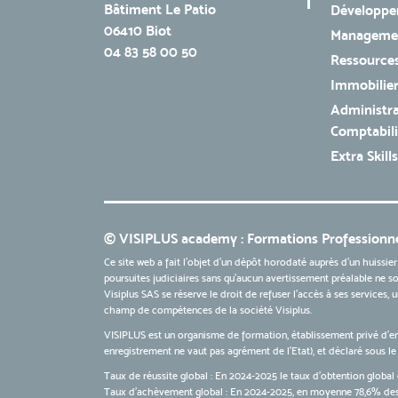
Bâtiment Le Patio
Développe
06410 Biot
Managemen
04 83 58 00 50
Ressources
Immobilie
Administra
Comptabili
Extra Skills
© VISIPLUS academy : Formations Professionne
Ce site web a fait l'objet d'un dépôt horodaté auprès d'un huissier
poursuites judiciaires sans qu’aucun avertissement préalable ne soi
Visiplus SAS se réserve le droit de refuser l'accès à ses services,
champ de compétences de la société Visiplus.
VISIPLUS est un organisme de formation, établissement privé d’e
enregistrement ne vaut pas agrément de l’Etat), et déclaré sous 
Taux de réussite global : En 2024-2025 le taux d'obtention global 
Taux d’achèvement global : En 2024-2025, en moyenne 78,6% des 