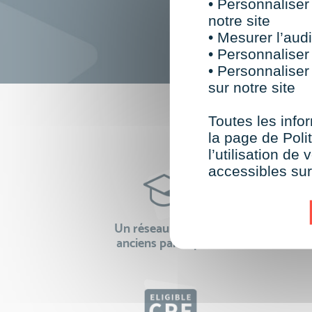
• Personnaliser
notre site
• Mesurer l’audi
• Personnaliser
• Personnaliser
sur notre site
F
Toutes les infor
la page de Polit
l’utilisation d
accessibles su
Un réseau de 22 000
100% 
anciens participants