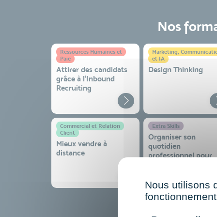
Nos format
Ressources Humaines et
Marketing, Communicati
Paie
et IA
Attirer des candidats
Design Thinking
grâce à l’Inbound
Recruiting
Commercial et Relation
Extra Skills
Client
Organiser son
Mieux vendre à
quotidien
distance
professionnel pour
gagner en efficacité
sérénité
Nous utilisons 
fonctionnement 