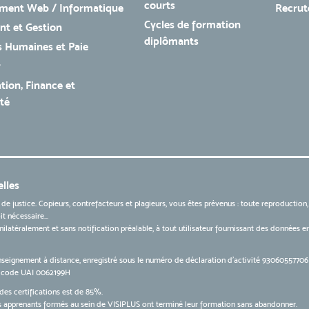
courts
ment Web / Informatique
Recru
Cycles de formation
t et Gestion
diplômants
 Humaines et Paie
r
tion, Finance et
té
lles
 de justice. Copieurs, contrefacteurs et plagieurs, vous êtes prévenus : toute reproduction
t nécessaire...
 unilatéralement et sans notification préalable, à tout utilisateur fournissant des données
nseignement à distance, enregistré sous le numéro de déclaration d’activité 9306055770
le code UAI 0062199H
des certifications est de 85%.
apprenants formés au sein de VISIPLUS ont terminé leur formation sans abandonner.