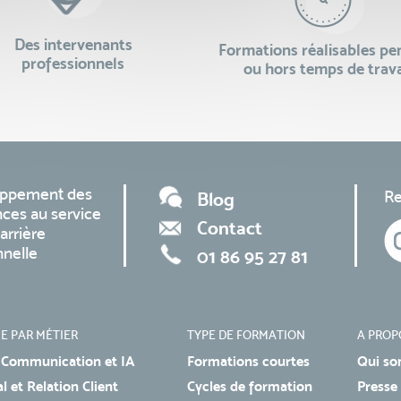
Des intervenants
Formations réalisables p
professionnels
ou hors temps de trava
oppement des
Re
Blog
ces au service
Contact
arrière
nnelle
01 86 95 27 81
E PAR MÉTIER
TYPE DE FORMATION
A PROP
 Communication et IA
Formations courtes
Qui so
 et Relation Client
Cycles de formation
Presse