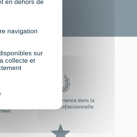
net en dehors de
re navigation
st
 disponibles sur
a collecte et
ectement
é
24 ans d'expérience dans la
se
formation professionnelle
emain