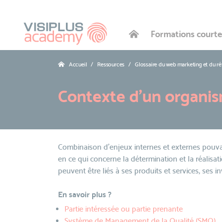
Formations courte
Accueil
Ressources
Glossaire du web marketing et du r
Contexte d’un organi
Combinaison d’enjeux internes et externes pouva
en ce qui concerne la détermination et la réalisati
peuvent être liés à ses produits et services, ses i
En savoir plus ?
Partie intéressée ou partie prenante
Système de Management de la Qualité (SMQ)