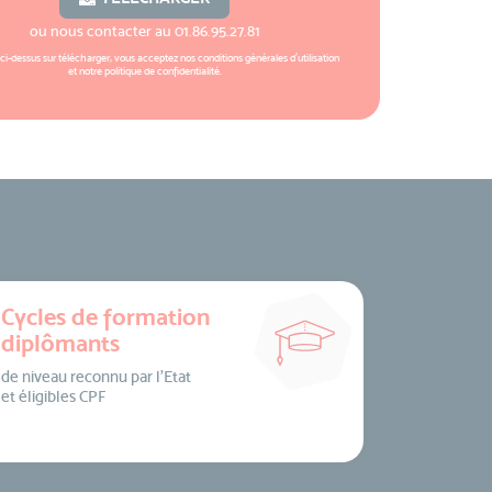
ou nous contacter au
01.86.95.27.81
 ci-dessus sur télécharger, vous acceptez nos
conditions générales d'utilisation
et notre
politique de confidentialité
.
Cycles de formation
diplômants
de niveau reconnu par l’Etat
et éligibles CPF