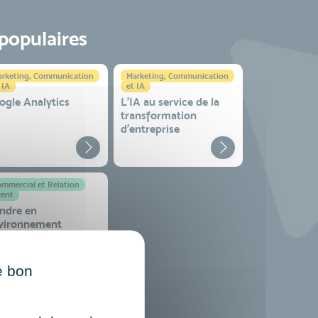
 populaires
rketing, Communication
Marketing, Communication
 IA
et IA
ogle Analytics
L'IA au service de la
transformation
d'entreprise
mmercial et Relation
ient
ndre en
vironnement
mplexe
e bon