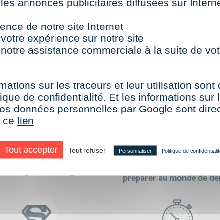
 les annonces publicitaires diffusées sur Inter
TOUTES NOS FORMATIONS COURTES
ence de notre site Internet
 votre expérience sur notre site
 notre assistance commerciale à la suite de vot
aire le choix de VISIPLUS academy c’e
mations sur les traceurs et leur utilisation sont
ique de confidentialité. Et les informations sur l
e vos données personnelles par Google sont dir
r ce
lien
Tout accepter
Tout refuser
Personnaliser
Politique de confidentialit
des formations réalisables
500 formations pour 
en digital learning
préparer au monde de d