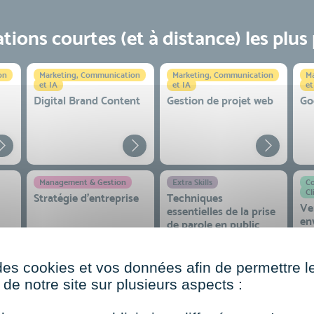
ions courtes (et à distance) les plus
on
Marketing, Communication
Marketing, Communication
Ma
et IA
et IA
et
Digital Brand Content
Gestion de projet web
Go
Management & Gestion
Extra Skills
Co
Cl
Stratégie d’entreprise
Techniques
Ve
essentielles de la prise
en
de parole en public
co
 et
des cookies et vos données afin de permettre l
de notre site sur plusieurs aspects :