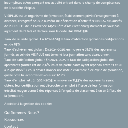
incomplètes et/ou exerçant une activité entrant dans le champ de compétences
de la société Visiplus.
VISIPLUS est un organisme de formation, établissement privé d’enseignement à
distance, enregistré sous le numéro de déclaration d’activité 93060557706 auprès
de la DREETS de la Provence Alpes Côte d’Azur (cet enregistrement ne vaut pas
agrément de l’Etat), et déclaré sous le code UAI 0062199H
Taux de réussite global : En 2024-2025 le taux d'obtention global des certifications
est de 85%.
Taux d’achèvement global : En 2024-2025, en moyenne 78,6% des apprenants
formés au sein de VISIPLUS ont terminé leur formation sans abandonner.
Taux de satisfaction global : En 2024-2025 le taux de satisfaction global des
apprenants formés est de 91,6% (taux de participants ayant répondu entre 13 et 20
à la question "Si vous deviez donner une note d’ensemble à ce cycle de formation,
quelle note lui accorderiez-vous sur 20 ?")
Taux d’emploi net : En 2024-2025, en moyenne 71,33% des apprenants ayant
obtenu leur certification ont décroché un emploi à l'issue de leur formation
(résultat moyen cumulé des réponses à l'enquête de placement à un an à l'issu de
la formation).
Accéder à la gestion des cookies
Qui Sommes-Nous ?
Ressources
Contact