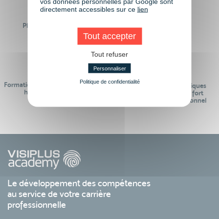
vos données personnelles par Google sont
directement accessibles sur ce
lien
Plus de 50 formations
Des intervenants
Éligibles CPF
professionnels
Tout accepter
Tout refuser
Personnaliser
Politique de confidentialité
Formations réalisables pendant ou
Des contenus pédagogiques
hors temps de travail
« de pointe » et en lien fort
avec le monde professionnel
Le développement des compétences
au service de votre carrière
professionnelle