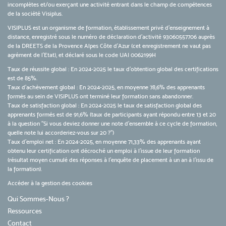
incomplètes et/ou exerçant une activité entrant dans le champ de compétences
de la société Visiplus.
VISIPLUS est un organisme de formation, établissement privé d’enseignement à
distance, enregistré sous le numéro de déclaration d’activité 93060557706 auprès
de la DREETS de la Provence Alpes Côte d’Azur (cet enregistrement ne vaut pas
agrément de l’Etat), et déclaré sous le code UAI 0062199H
Taux de réussite global : En 2024-2025 le taux d'obtention global des certifications
est de 85%.
Taux d’achèvement global : En 2024-2025, en moyenne 78,6% des apprenants
formés au sein de VISIPLUS ont terminé leur formation sans abandonner.
Taux de satisfaction global : En 2024-2025 le taux de satisfaction global des
apprenants formés est de 91,6% (taux de participants ayant répondu entre 13 et 20
à la question "Si vous deviez donner une note d’ensemble à ce cycle de formation,
quelle note lui accorderiez-vous sur 20 ?")
Taux d’emploi net : En 2024-2025, en moyenne 71,33% des apprenants ayant
obtenu leur certification ont décroché un emploi à l'issue de leur formation
(résultat moyen cumulé des réponses à l'enquête de placement à un an à l'issu de
la formation).
Accéder à la gestion des cookies
Qui Sommes-Nous ?
Ressources
Contact