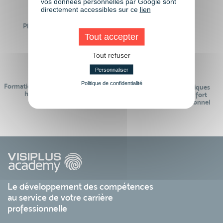
vos données personnelles par Google sont
directement accessibles sur ce
lien
Plus de 50 formations
Des intervenants
Éligibles CPF
professionnels
Tout accepter
Tout refuser
Personnaliser
Politique de confidentialité
Formations réalisables pendant ou
Des contenus pédagogiques
hors temps de travail
« de pointe » et en lien fort
avec le monde professionnel
Le développement des compétences
au service de votre carrière
professionnelle