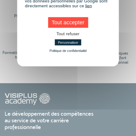
vos données personnelles par Google sont
directement accessibles sur ce
lien
Plus de 50 formations
Des intervenants
Éligibles CPF
professionnels
Tout accepter
Tout refuser
Personnaliser
Politique de confidentialité
Formations réalisables pendant ou
Des contenus pédagogiques
hors temps de travail
« de pointe » et en lien fort
avec le monde professionnel
Le développement des compétences
au service de votre carrière
professionnelle