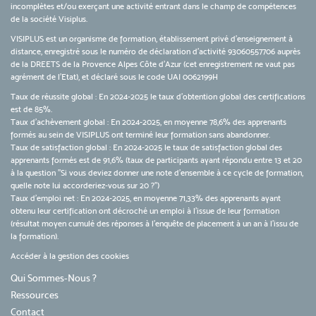
incomplètes et/ou exerçant une activité entrant dans le champ de compétences
de la société Visiplus.
VISIPLUS est un organisme de formation, établissement privé d’enseignement à
distance, enregistré sous le numéro de déclaration d’activité 93060557706 auprès
de la DREETS de la Provence Alpes Côte d’Azur (cet enregistrement ne vaut pas
agrément de l’Etat), et déclaré sous le code UAI 0062199H
Taux de réussite global : En 2024-2025 le taux d'obtention global des certifications
est de 85%.
Taux d’achèvement global : En 2024-2025, en moyenne 78,6% des apprenants
formés au sein de VISIPLUS ont terminé leur formation sans abandonner.
Taux de satisfaction global : En 2024-2025 le taux de satisfaction global des
apprenants formés est de 91,6% (taux de participants ayant répondu entre 13 et 20
à la question "Si vous deviez donner une note d’ensemble à ce cycle de formation,
quelle note lui accorderiez-vous sur 20 ?")
Taux d’emploi net : En 2024-2025, en moyenne 71,33% des apprenants ayant
obtenu leur certification ont décroché un emploi à l'issue de leur formation
(résultat moyen cumulé des réponses à l'enquête de placement à un an à l'issu de
la formation).
Accéder à la gestion des cookies
Qui Sommes-Nous ?
Ressources
Contact