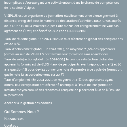
incomplètes et/ou exerçant une activité entrant dans le champ de compétences
de la société Visiplus.
VISIPLUS est un organisme de formation, établissement privé d’enseignement à
distance, enregistré sous le numéro de déclaration d’activité 93060557706 auprès
de la DREETS de la Provence Alpes Côte d’Azur (cet enregistrement ne vaut pas
agrément de l’Etat), et déclaré sous le code UAI 0062199H
Taux de réussite global : En 2024-2025 le taux d'obtention global des certifications
est de 85%.
Taux d’achèvement global : En 2024-2025, en moyenne 78,6% des apprenants
formés au sein de VISIPLUS ont terminé leur formation sans abandonner.
Taux de satisfaction global : En 2024-2025 le taux de satisfaction global des
apprenants formés est de 91,6% (taux de participants ayant répondu entre 13 et 20
à la question "Si vous deviez donner une note d’ensemble à ce cycle de formation,
quelle note lui accorderiez-vous sur 20 ?")
Taux d’emploi net : En 2024-2025, en moyenne 71,33% des apprenants ayant
obtenu leur certification ont décroché un emploi à l'issue de leur formation
(résultat moyen cumulé des réponses à l'enquête de placement à un an à l'issu de
la formation).
Accéder à la gestion des cookies
Qui Sommes-Nous ?
Ressources
Contact