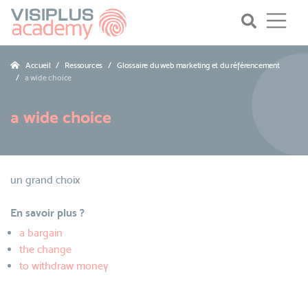
Accueil
Ressources
Glossaire du web marketing et du référencement
a wide choice
a wide choice
un grand choix
En savoir plus ?
a bargain
the change
to withdraw money