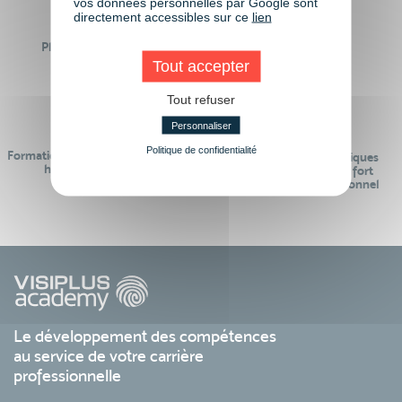
vos données personnelles par Google sont
directement accessibles sur ce
lien
Plus de 50 formations
Des intervenants
Éligibles CPF
professionnels
Tout accepter
Tout refuser
Personnaliser
Politique de confidentialité
Formations réalisables pendant ou
Des contenus pédagogiques
hors temps de travail
« de pointe » et en lien fort
avec le monde professionnel
Le développement des compétences
au service de votre carrière
professionnelle