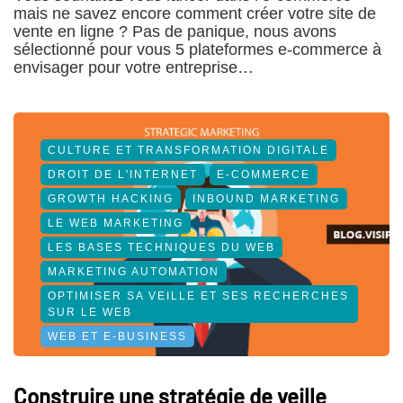
mais ne savez encore comment créer votre site de
vente en ligne ? Pas de panique, nous avons
sélectionné pour vous 5 plateformes e-commerce à
envisager pour votre entreprise…
CULTURE ET TRANSFORMATION DIGITALE
DROIT DE L'INTERNET
E-COMMERCE
GROWTH HACKING
INBOUND MARKETING
LE WEB MARKETING
LES BASES TECHNIQUES DU WEB
MARKETING AUTOMATION
OPTIMISER SA VEILLE ET SES RECHERCHES
SUR LE WEB
WEB ET E-BUSINESS
Construire une stratégie de veille