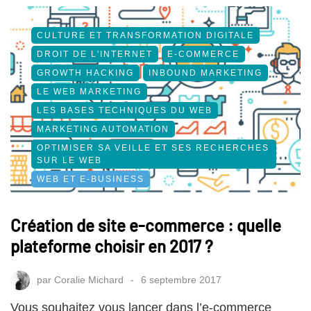
CULTURE ET TRANSFORMATION DIGITALE
DROIT DE L'INTERNET
E-COMMERCE
GROWTH HACKING
INBOUND MARKETING
LE WEB MARKETING
LES BASES TECHNIQUES DU WEB
MARKETING AUTOMATION
OPTIMISER SA VEILLE ET SES RECHERCHES
SUR LE WEB
WEB ET E-BUSINESS
Création de site e-commerce : quelle
plateforme choisir en 2017 ?
par
Coralie Michard
6 septembre 2017
Vous souhaitez vous lancer dans l’e-commerce