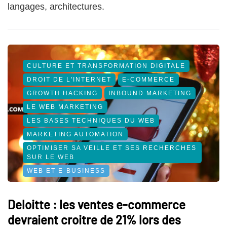
langages, architectures.
CULTURE ET TRANSFORMATION DIGITALE
DROIT DE L'INTERNET
E-COMMERCE
GROWTH HACKING
INBOUND MARKETING
LE WEB MARKETING
LES BASES TECHNIQUES DU WEB
MARKETING AUTOMATION
OPTIMISER SA VEILLE ET SES RECHERCHES
SUR LE WEB
WEB ET E-BUSINESS
Deloitte : les ventes e-commerce
devraient croitre de 21% lors des