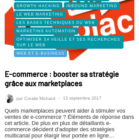
GROWTH HACKING
INBOUND MARKETING
LE WEB MARKETING
LES BASES TECHNIQUES DU WEB
MARKETING AUTOMATION
OPTIMISER SA VEILLE ET SES RECHERCHES
SUR LE WEB
WEB ET E-BUSINESS
E-commerce : booster sa stratégie
grâce aux marketplaces
par
Coralie Michard
13 septembre 2017
Quels marketplaces peuvent aider à stimuler vos
ventes de e-commerce ? Éléments de réponse dans
cet article. De plus en plus de détaillants e-
commerce décident d’adopter des stratégies
multicanal pour élargir leur portée en ligne…