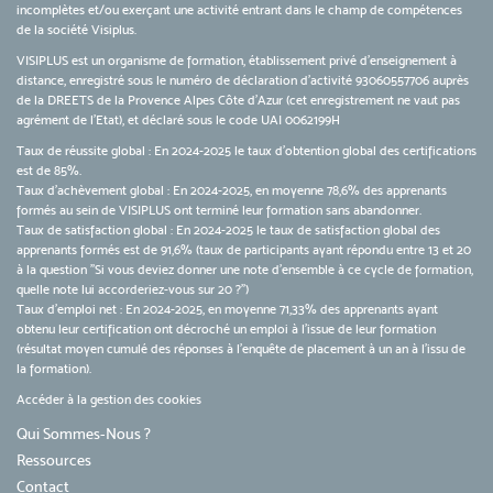
incomplètes et/ou exerçant une activité entrant dans le champ de compétences
de la société Visiplus.
VISIPLUS est un organisme de formation, établissement privé d’enseignement à
distance, enregistré sous le numéro de déclaration d’activité 93060557706 auprès
de la DREETS de la Provence Alpes Côte d’Azur (cet enregistrement ne vaut pas
agrément de l’Etat), et déclaré sous le code UAI 0062199H
Taux de réussite global : En 2024-2025 le taux d'obtention global des certifications
est de 85%.
Taux d’achèvement global : En 2024-2025, en moyenne 78,6% des apprenants
formés au sein de VISIPLUS ont terminé leur formation sans abandonner.
Taux de satisfaction global : En 2024-2025 le taux de satisfaction global des
apprenants formés est de 91,6% (taux de participants ayant répondu entre 13 et 20
à la question "Si vous deviez donner une note d’ensemble à ce cycle de formation,
quelle note lui accorderiez-vous sur 20 ?")
Taux d’emploi net : En 2024-2025, en moyenne 71,33% des apprenants ayant
obtenu leur certification ont décroché un emploi à l'issue de leur formation
(résultat moyen cumulé des réponses à l'enquête de placement à un an à l'issu de
la formation).
Accéder à la gestion des cookies
Qui Sommes-Nous ?
Ressources
Contact