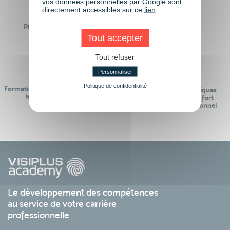
vos données personnelles par Google sont
directement accessibles sur ce
lien
Plus de 50 formations
Des intervenants
Éligibles CPF
professionnels
Tout accepter
Tout refuser
Personnaliser
Politique de confidentialité
Formations réalisables pendant ou
Des contenus pédagogiques
hors temps de travail
« de pointe » et en lien fort
avec le monde professionnel
Le développement des compétences
au service de votre carrière
professionnelle