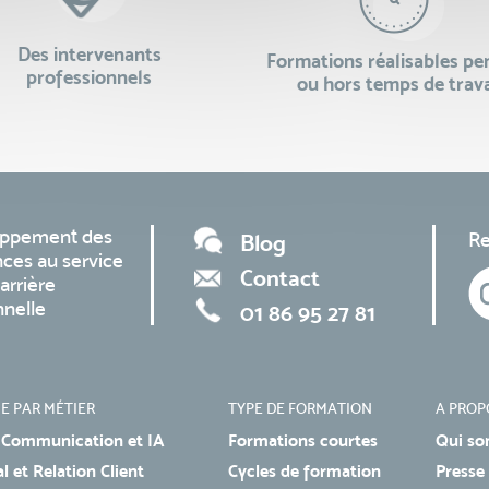
Des intervenants
Formations réalisables p
professionnels
ou hors temps de trava
oppement des
Re
Blog
ces au service
Contact
arrière
nnelle
01 86 95 27 81
E PAR MÉTIER
TYPE DE FORMATION
A PROP
 Communication et IA
Formations courtes
Qui so
 et Relation Client
Cycles de formation
Presse