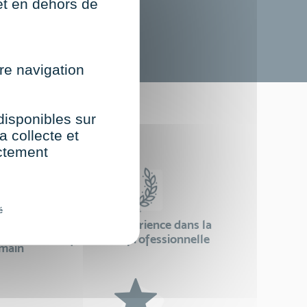
net en dehors de
re navigation
st
 disponibles sur
a collecte et
ectement
é
24 ans d'expérience dans la
se
formation professionnelle
emain