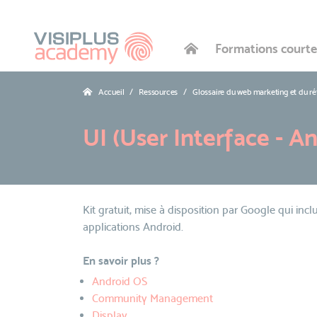
Formations courte
Accueil
Ressources
Glossaire du web marketing et du r
UI (User Interface - A
Kit gratuit, mise à disposition par Google qui incl
applications Android.
En savoir plus ?
Android OS
Community Management
Display