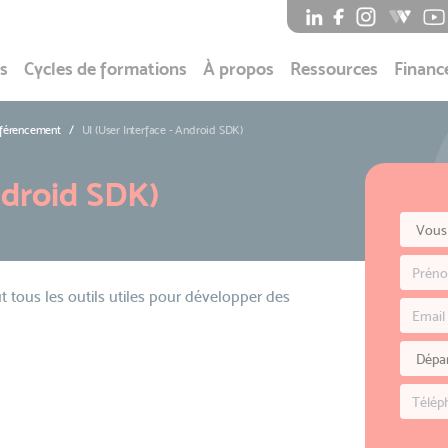
s
Cycles de formations
À propos
Ressources
Financ
éférencement
UI (User Interface - Android SDK)
ndroid SDK)
ut tous les outils utiles pour développer des