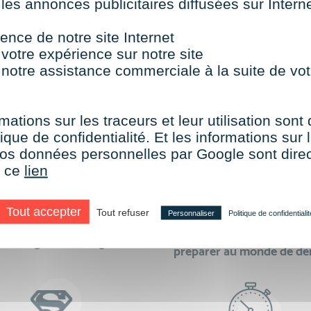
 les annonces publicitaires diffusées sur Inter
TOUTES NOS FORMATIONS COURTES
ence de notre site Internet
 votre expérience sur notre site
 notre assistance commerciale à la suite de vot
aire le choix de VISIPLUS academy c’e
mations sur les traceurs et leur utilisation sont
ique de confidentialité. Et les informations sur l
e vos données personnelles par Google sont dir
r ce
lien
Tout accepter
Tout refuser
Personnaliser
Politique de confidentialit
des formations réalisables
500 formations pour 
en digital learning
préparer au monde de d