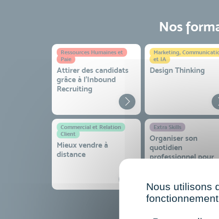
Nos format
Ressources Humaines et
Marketing, Communicati
Paie
et IA
Attirer des candidats
Design Thinking
grâce à l’Inbound
Recruiting
Commercial et Relation
Extra Skills
Client
Organiser son
Mieux vendre à
quotidien
distance
professionnel pour
gagner en efficacité
sérénité
Nous utilisons 
fonctionnement 