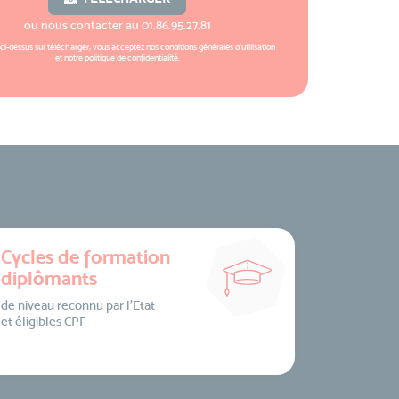
ou nous contacter au
01.86.95.27.81
 ci-dessus sur télécharger, vous acceptez nos
conditions générales d'utilisation
et notre
politique de confidentialité
.
Cycles de formation
diplômants
de niveau reconnu par l’Etat
et éligibles CPF