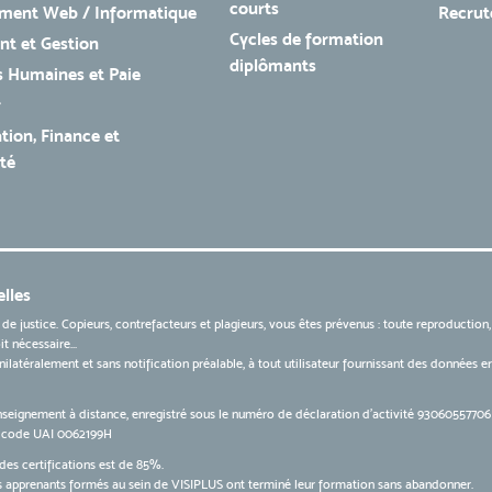
courts
ment Web / Informatique
Recru
Cycles de formation
t et Gestion
diplômants
 Humaines et Paie
r
tion, Finance et
té
lles
 de justice. Copieurs, contrefacteurs et plagieurs, vous êtes prévenus : toute reproduction
t nécessaire...
 unilatéralement et sans notification préalable, à tout utilisateur fournissant des données
nseignement à distance, enregistré sous le numéro de déclaration d’activité 9306055770
le code UAI 0062199H
des certifications est de 85%.
apprenants formés au sein de VISIPLUS ont terminé leur formation sans abandonner.