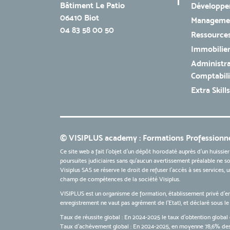
Bâtiment Le Patio
Développe
06410 Biot
Managemen
04 83 58 00 50
Ressources
Immobilie
Administra
Comptabili
Extra Skills
© VISIPLUS academy : Formations Professionne
Ce site web a fait l'objet d'un dépôt horodaté auprès d'un huissier
poursuites judiciaires sans qu’aucun avertissement préalable ne soi
Visiplus SAS se réserve le droit de refuser l'accès à ses services,
champ de compétences de la société Visiplus.
VISIPLUS est un organisme de formation, établissement privé d’e
enregistrement ne vaut pas agrément de l’Etat), et déclaré sous 
Taux de réussite global : En 2024-2025 le taux d'obtention global 
Taux d’achèvement global : En 2024-2025, en moyenne 78,6% des 