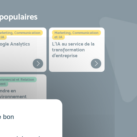
 populaires
rketing, Communication
Marketing, Communication
 IA
et IA
ogle Analytics
L'IA au service de la
transformation
d'entreprise
mmercial et Relation
ient
ndre en
vironnement
mplexe
e bon