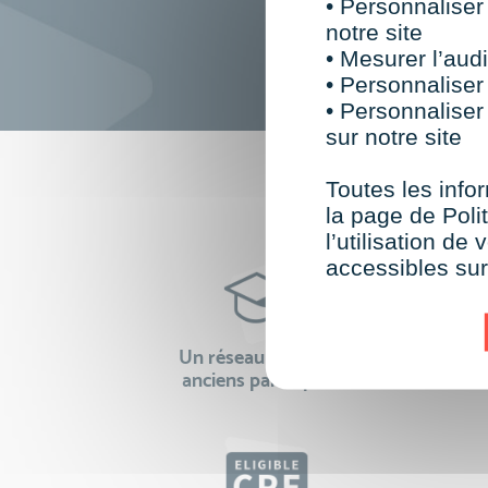
• Personnaliser
notre site
• Mesurer l’audi
• Personnaliser
• Personnaliser
sur notre site
F
Toutes les infor
la page de Polit
l’utilisation d
accessibles su
Un réseau de 22 000
100% 
anciens participants