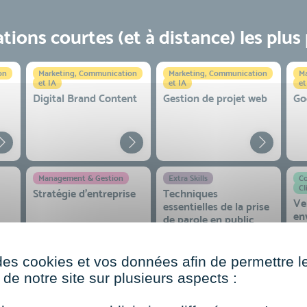
ions courtes (et à distance) les plus
on
Marketing, Communication
Marketing, Communication
Ma
et IA
et IA
et
Digital Brand Content
Gestion de projet web
Go
Management & Gestion
Extra Skills
Co
Cl
Stratégie d’entreprise
Techniques
Ve
essentielles de la prise
en
de parole en public
co
 et
des cookies et vos données afin de permettre l
de notre site sur plusieurs aspects :