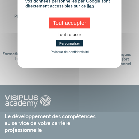
vos données personnelles par Google sont
directement accessibles sur ce
lien
Plus de 50 formations
Des intervenants
Éligibles CPF
professionnels
Tout accepter
Tout refuser
Personnaliser
Politique de confidentialité
Formations réalisables pendant ou
Des contenus pédagogiques
hors temps de travail
« de pointe » et en lien fort
avec le monde professionnel
Le développement des compétences
au service de votre carrière
professionnelle