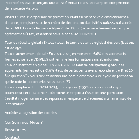
incomplètes et/ou exerçant une activité entrant dans le champ de compétences
de la société Visiplus.
VISIPLUS est un organisme de formation, établissement privé d’enseignement à
distance, enregistré sous le numéro de déclaration d’activité 93060557706 auprès
de la DREETS de la Provence Alpes Côte d’Azur (cet enregistrement ne vaut pas
agrément de l’Etat), et déclaré sous le code UAI 0062199H
Taux de réussite global : En 2024-2025 le taux d'obtention global des certifications
est de 85%.
Taux d’achèvement global : En 2024-2025, en moyenne 78,6% des apprenants
formés au sein de VISIPLUS ont terminé leur formation sans abandonner.
Taux de satisfaction global : En 2024-2025 le taux de satisfaction global des
apprenants formés est de 91,6% (taux de participants ayant répondu entre 13 et 20
à la question "Si vous deviez donner une note d’ensemble à ce cycle de formation,
quelle note lui accorderiez-vous sur 20 ?")
Taux d’emploi net : En 2024-2025, en moyenne 71,33% des apprenants ayant
obtenu leur certification ont décroché un emploi à l'issue de leur formation
(résultat moyen cumulé des réponses à l'enquête de placement à un an à l'issu de
la formation).
Accéder à la gestion des cookies
Qui Sommes-Nous ?
Ressources
Contact