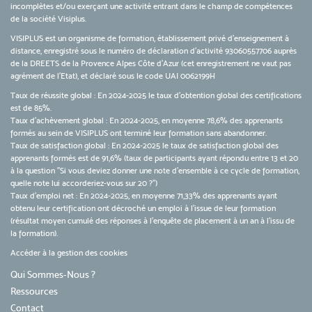
incomplètes et/ou exerçant une activité entrant dans le champ de compétences
de la société Visiplus.
VISIPLUS est un organisme de formation, établissement privé d’enseignement à
distance, enregistré sous le numéro de déclaration d’activité 93060557706 auprès
de la DREETS de la Provence Alpes Côte d’Azur (cet enregistrement ne vaut pas
agrément de l’Etat), et déclaré sous le code UAI 0062199H
Taux de réussite global : En 2024-2025 le taux d'obtention global des certifications
est de 85%.
Taux d’achèvement global : En 2024-2025, en moyenne 78,6% des apprenants
formés au sein de VISIPLUS ont terminé leur formation sans abandonner.
Taux de satisfaction global : En 2024-2025 le taux de satisfaction global des
apprenants formés est de 91,6% (taux de participants ayant répondu entre 13 et 20
à la question "Si vous deviez donner une note d’ensemble à ce cycle de formation,
quelle note lui accorderiez-vous sur 20 ?")
Taux d’emploi net : En 2024-2025, en moyenne 71,33% des apprenants ayant
obtenu leur certification ont décroché un emploi à l'issue de leur formation
(résultat moyen cumulé des réponses à l'enquête de placement à un an à l'issu de
la formation).
Accéder à la gestion des cookies
Qui Sommes-Nous ?
Ressources
Contact