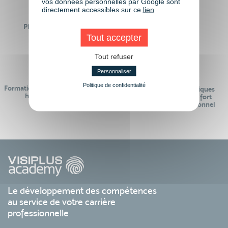
vos données personnelles par Google sont
directement accessibles sur ce
lien
Plus de 50 formations
Des intervenants
Éligibles CPF
professionnels
Tout accepter
Tout refuser
Personnaliser
Politique de confidentialité
Formations réalisables pendant ou
Des contenus pédagogiques
hors temps de travail
« de pointe » et en lien fort
avec le monde professionnel
Le développement des compétences
au service de votre carrière
professionnelle