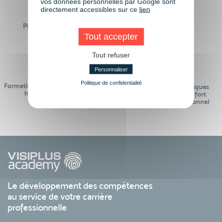
vos données personnelles par Google sont
directement accessibles sur ce
lien
Plus de 50 formations
Des intervenants
Éligibles CPF
professionnels
Tout accepter
Tout refuser
Personnaliser
Politique de confidentialité
Formations réalisables pendant ou
Des contenus pédagogiques
hors temps de travail
« de pointe » et en lien fort
avec le monde professionnel
Le développement des compétences
au service de votre carrière
professionnelle