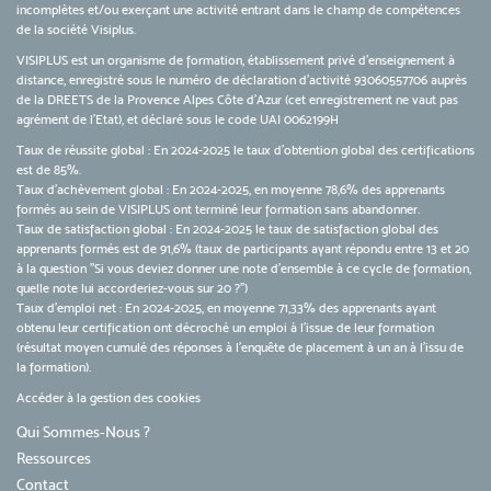
incomplètes et/ou exerçant une activité entrant dans le champ de compétences
de la société Visiplus.
VISIPLUS est un organisme de formation, établissement privé d’enseignement à
distance, enregistré sous le numéro de déclaration d’activité 93060557706 auprès
de la DREETS de la Provence Alpes Côte d’Azur (cet enregistrement ne vaut pas
agrément de l’Etat), et déclaré sous le code UAI 0062199H
Taux de réussite global : En 2024-2025 le taux d'obtention global des certifications
est de 85%.
Taux d’achèvement global : En 2024-2025, en moyenne 78,6% des apprenants
formés au sein de VISIPLUS ont terminé leur formation sans abandonner.
Taux de satisfaction global : En 2024-2025 le taux de satisfaction global des
apprenants formés est de 91,6% (taux de participants ayant répondu entre 13 et 20
à la question "Si vous deviez donner une note d’ensemble à ce cycle de formation,
quelle note lui accorderiez-vous sur 20 ?")
Taux d’emploi net : En 2024-2025, en moyenne 71,33% des apprenants ayant
obtenu leur certification ont décroché un emploi à l'issue de leur formation
(résultat moyen cumulé des réponses à l'enquête de placement à un an à l'issu de
la formation).
Accéder à la gestion des cookies
Qui Sommes-Nous ?
Ressources
Contact