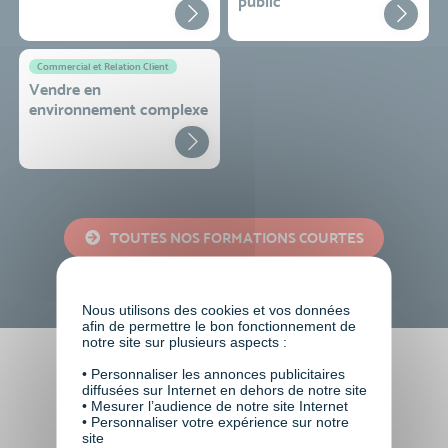
public
Commercial et Relation Client
Vendre en
environnement complexe
TOUTES NOS FORMATIONS COURTES
Nous utilisons des cookies et vos données
afin de permettre le bon fonctionnement de
notre site sur plusieurs aspects :
• Personnaliser les annonces publicitaires
Faire le choix de VISIPLUS
diffusées sur Internet en dehors de notre site
• Mesurer l’audience de notre site Internet
academy c’est
• Personnaliser votre expérience sur notre
site