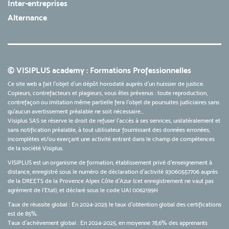
Inter-entreprises
Alternance
© VISIPLUS academy : Formations Professionnelles
Ce site web a fait l'objet d'un dépôt horodaté auprès d'un huissier de justice.
Copieurs, contrefacteurs et plagieurs, vous êtes prévenus : toute reproduction,
contrefaçon ou imitation même partielle fera l'objet de poursuites judiciaires sans
qu’aucun avertissement préalable ne soit nécessaire...
Visiplus SAS se réserve le droit de refuser l'accès à ses services, unilatéralement et
sans notification préalable, à tout utilisateur fournissant des données erronées,
incomplètes et/ou exerçant une activité entrant dans le champ de compétences
de la société Visiplus.
VISIPLUS est un organisme de formation, établissement privé d’enseignement à
distance, enregistré sous le numéro de déclaration d’activité 93060557706 auprès
de la DREETS de la Provence Alpes Côte d’Azur (cet enregistrement ne vaut pas
agrément de l’Etat), et déclaré sous le code UAI 0062199H
Taux de réussite global : En 2024-2025 le taux d'obtention global des certifications
est de 85%.
Taux d’achèvement global : En 2024-2025, en moyenne 78,6% des apprenants