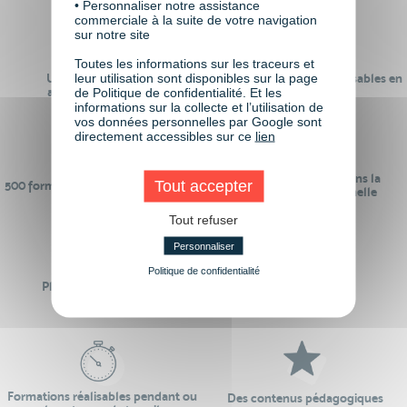
• Personnaliser notre assistance
commerciale à la suite de votre navigation
sur notre site
Toutes les informations sur les traceurs et
leur utilisation sont disponibles sur la page
Un réseau de 22 000
100% des formations réalisables en
anciens participants
digital learning
de Politique de confidentialité. Et les
informations sur la collecte et l’utilisation de
vos données personnelles par Google sont
directement accessibles sur ce
lien
24 ans d'expérience dans la
Tout accepter
500 formations pour se préparer au
formation professionnelle
monde de demain
Tout refuser
Personnaliser
Politique de confidentialité
Plus de 50 formations
Des intervenants
Éligibles CPF
professionnels
Formations réalisables pendant ou
Des contenus pédagogiques