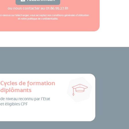
ou nous contacter au
01.86.95.27.81
 ci-dessus sur télécharger, vous acceptez nos
conditions générales d'utilisation
et notre
politique de confidentialité
.
Cycles de formation
diplômants
de niveau reconnu par l’Etat
et éligibles CPF