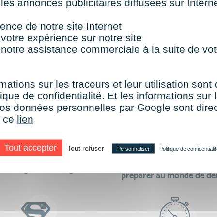
 les annonces publicitaires diffusées sur Inter
TOUTES NOS FORMATIONS COURTES
ence de notre site Internet
 votre expérience sur notre site
 notre assistance commerciale à la suite de vot
aire le choix de VISIPLUS academy c’e
mations sur les traceurs et leur utilisation sont
ique de confidentialité. Et les informations sur l
e vos données personnelles par Google sont dir
r ce
lien
Tout accepter
Tout refuser
Personnaliser
Politique de confidentialit
des formations réalisables
500 formations pour 
en digital learning
préparer au monde de d