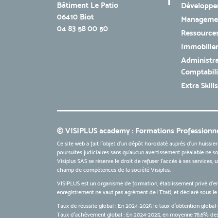
Bâtiment Le Patio
Développe
06410 Biot
Managemen
04 83 58 00 50
Ressources
Immobilie
Administra
Comptabili
Extra Skills
© VISIPLUS academy : Formations Professionne
Ce site web a fait l'objet d'un dépôt horodaté auprès d'un huissier
poursuites judiciaires sans qu’aucun avertissement préalable ne soi
Visiplus SAS se réserve le droit de refuser l'accès à ses services,
champ de compétences de la société Visiplus.
VISIPLUS est un organisme de formation, établissement privé d’e
enregistrement ne vaut pas agrément de l’Etat), et déclaré sous 
Taux de réussite global : En 2024-2025 le taux d'obtention global 
Taux d’achèvement global : En 2024-2025, en moyenne 78,6% des 