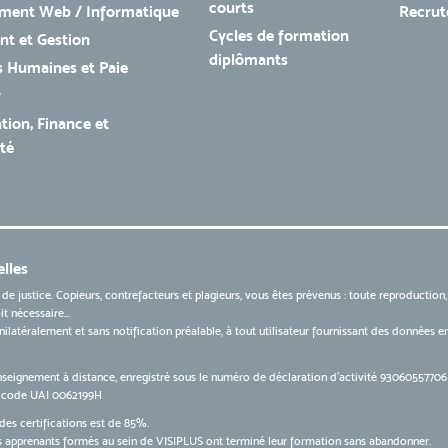
courts
ment Web / Informatique
Recru
Cycles de formation
t et Gestion
diplômants
 Humaines et Paie
r
tion, Finance et
té
lles
 de justice. Copieurs, contrefacteurs et plagieurs, vous êtes prévenus : toute reproduction
t nécessaire...
 unilatéralement et sans notification préalable, à tout utilisateur fournissant des données
nseignement à distance, enregistré sous le numéro de déclaration d’activité 9306055770
le code UAI 0062199H
des certifications est de 85%.
apprenants formés au sein de VISIPLUS ont terminé leur formation sans abandonner.