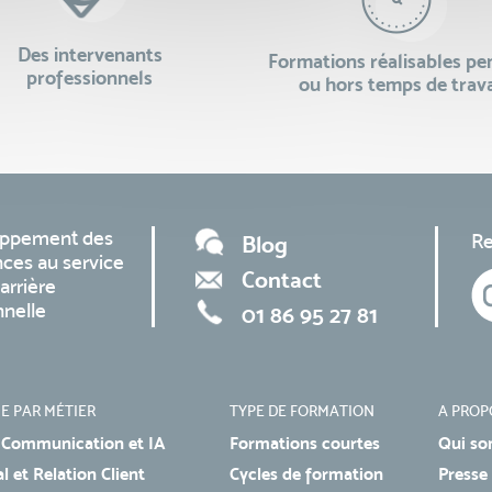
Des intervenants
Formations réalisables p
professionnels
ou hors temps de trava
oppement des
Re
Blog
ces au service
Contact
arrière
nnelle
01 86 95 27 81
E PAR MÉTIER
TYPE DE FORMATION
A PROP
 Communication et IA
Formations courtes
Qui so
 et Relation Client
Cycles de formation
Presse