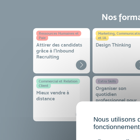
Nos format
Ressources Humaines et
Marketing, Communicati
Paie
et IA
Attirer des candidats
Design Thinking
grâce à l’Inbound
Recruiting
Commercial et Relation
Extra Skills
Client
Organiser son
Mieux vendre à
quotidien
distance
professionnel pour
gagner en efficacité
sérénité
Nous utilisons 
fonctionnement 