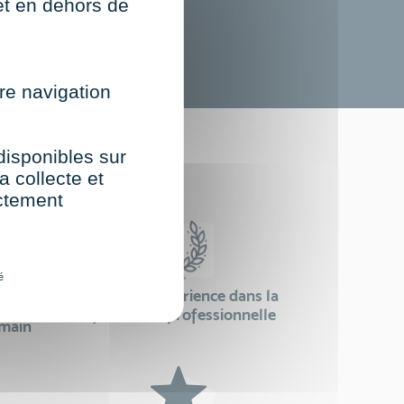
net en dehors de
re navigation
st
 disponibles sur
a collecte et
ectement
é
24 ans d'expérience dans la
se
formation professionnelle
emain