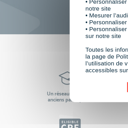
• Personnaliser
notre site
• Mesurer l’audi
• Personnaliser
• Personnaliser
sur notre site
F
Toutes les infor
la page de Polit
l’utilisation d
accessibles su
Un réseau de 22 000
100% 
anciens participants