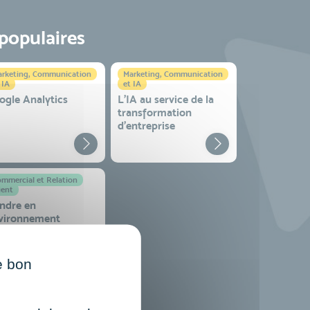
 populaires
rketing, Communication
Marketing, Communication
 IA
et IA
ogle Analytics
L'IA au service de la
transformation
d'entreprise
mmercial et Relation
ient
ndre en
vironnement
mplexe
e bon