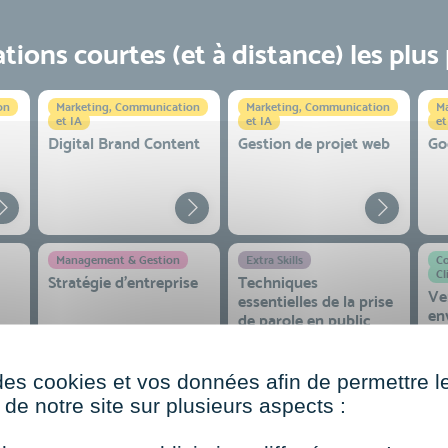
ions courtes (et à distance) les plus
on
Marketing, Communication
Marketing, Communication
Ma
et IA
et IA
et
Digital Brand Content
Gestion de projet web
Go
Management & Gestion
Extra Skills
Co
Cl
Stratégie d’entreprise
Techniques
Ve
essentielles de la prise
en
de parole en public
co
 et
des cookies et vos données afin de permettre l
de notre site sur plusieurs aspects :