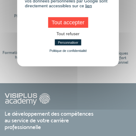
vos données personnelles par Google sont
directement accessibles sur ce
lien
Plus de 50 formations
Des intervenants
Éligibles CPF
professionnels
Tout accepter
Tout refuser
Personnaliser
Politique de confidentialité
Formations réalisables pendant ou
Des contenus pédagogiques
hors temps de travail
« de pointe » et en lien fort
avec le monde professionnel
Le développement des compétences
au service de votre carrière
professionnelle