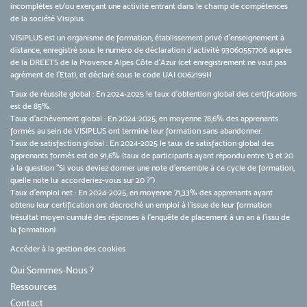
incomplètes et/ou exerçant une activité entrant dans le champ de compétences
de la société Visiplus.
VISIPLUS est un organisme de formation, établissement privé d’enseignement à
distance, enregistré sous le numéro de déclaration d’activité 93060557706 auprès
de la DREETS de la Provence Alpes Côte d’Azur (cet enregistrement ne vaut pas
agrément de l’Etat), et déclaré sous le code UAI 0062199H
Taux de réussite global : En 2024-2025 le taux d'obtention global des certifications
est de 85%.
Taux d’achèvement global : En 2024-2025, en moyenne 78,6% des apprenants
formés au sein de VISIPLUS ont terminé leur formation sans abandonner.
Taux de satisfaction global : En 2024-2025 le taux de satisfaction global des
apprenants formés est de 91,6% (taux de participants ayant répondu entre 13 et 20
à la question "Si vous deviez donner une note d’ensemble à ce cycle de formation,
quelle note lui accorderiez-vous sur 20 ?")
Taux d’emploi net : En 2024-2025, en moyenne 71,33% des apprenants ayant
obtenu leur certification ont décroché un emploi à l'issue de leur formation
(résultat moyen cumulé des réponses à l'enquête de placement à un an à l'issu de
la formation).
Accéder à la gestion des cookies
Qui Sommes-Nous ?
Ressources
Contact