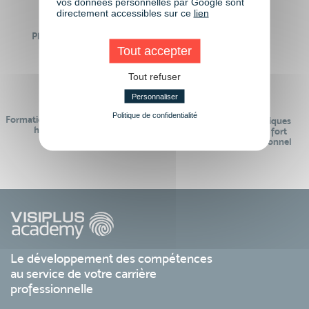
vos données personnelles par Google sont
directement accessibles sur ce
lien
Plus de 50 formations
Des intervenants
Éligibles CPF
professionnels
Tout accepter
Tout refuser
Personnaliser
Politique de confidentialité
Formations réalisables pendant ou
Des contenus pédagogiques
hors temps de travail
« de pointe » et en lien fort
avec le monde professionnel
Le développement des compétences
au service de votre carrière
professionnelle