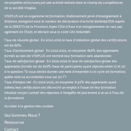
incomplètes et/ou exerçant une activité entrant dans le champ de compétences
de la société Visiplus.
VISIPLUS est un organisme de formation, établissement privé d’enseignement à
distance, enregistré sous le numéro de déclaration d’activité 93060557706 auprès
de la DREETS de la Provence Alpes Côte d’Azur (cet enregistrement ne vaut pas
agrément de l’Etat), et déclaré sous le code UAI 0062199H
Taux de réussite global : En 2024-2025 le taux d'obtention global des certifications
est de 85%.
Taux d’achèvement global : En 2024-2025, en moyenne 78,6% des apprenants
formés au sein de VISIPLUS ont terminé leur formation sans abandonner.
Taux de satisfaction global : En 2024-2025 le taux de satisfaction global des
apprenants formés est de 91,6% (taux de participants ayant répondu entre 13 et 20
à la question "Si vous deviez donner une note d’ensemble à ce cycle de formation,
quelle note lui accorderiez-vous sur 20 ?")
Taux d’emploi net : En 2024-2025, en moyenne 71,33% des apprenants ayant
obtenu leur certification ont décroché un emploi à l'issue de leur formation
(résultat moyen cumulé des réponses à l'enquête de placement à un an à l'issu de
la formation).
Accéder à la gestion des cookies
Qui Sommes-Nous ?
Ressources
Contact