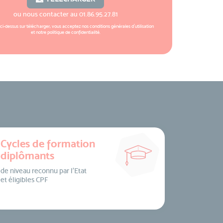
ou nous contacter au
01.86.95.27.81
 ci-dessus sur télécharger, vous acceptez nos
conditions générales d'utilisation
et notre
politique de confidentialité
.
Cycles de formation
diplômants
de niveau reconnu par l’Etat
et éligibles CPF