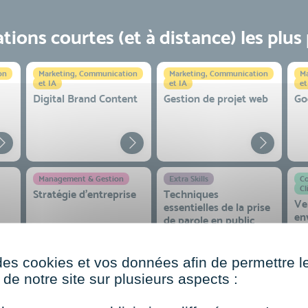
ions courtes (et à distance) les plus
on
Marketing, Communication
Marketing, Communication
Ma
et IA
et IA
et
Digital Brand Content
Gestion de projet web
Go
Management & Gestion
Extra Skills
Co
Cl
Stratégie d’entreprise
Techniques
Ve
essentielles de la prise
en
de parole en public
co
 et
des cookies et vos données afin de permettre l
de notre site sur plusieurs aspects :