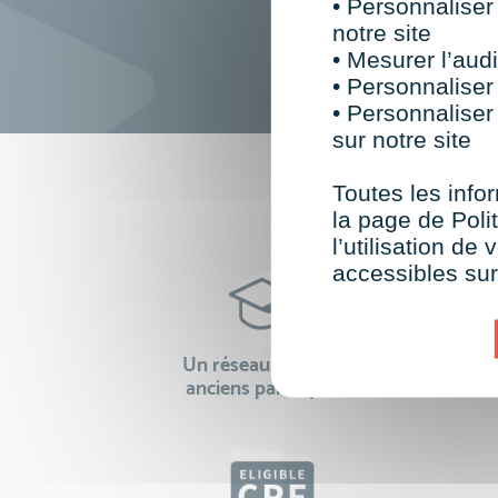
• Personnaliser
notre site
• Mesurer l’audi
• Personnaliser
• Personnaliser
sur notre site
F
Toutes les infor
la page de Polit
l’utilisation d
accessibles su
Un réseau de 22 000
100% 
anciens participants