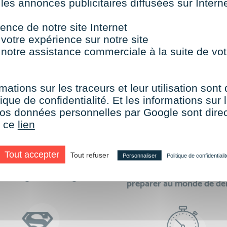
 les annonces publicitaires diffusées sur Inter
TOUTES NOS FORMATIONS COURTES
ence de notre site Internet
 votre expérience sur notre site
 notre assistance commerciale à la suite de vot
aire le choix de VISIPLUS academy c’e
mations sur les traceurs et leur utilisation sont
ique de confidentialité. Et les informations sur l
e vos données personnelles par Google sont dir
r ce
lien
Tout accepter
Tout refuser
Personnaliser
Politique de confidentialit
des formations réalisables
500 formations pour 
en digital learning
préparer au monde de d