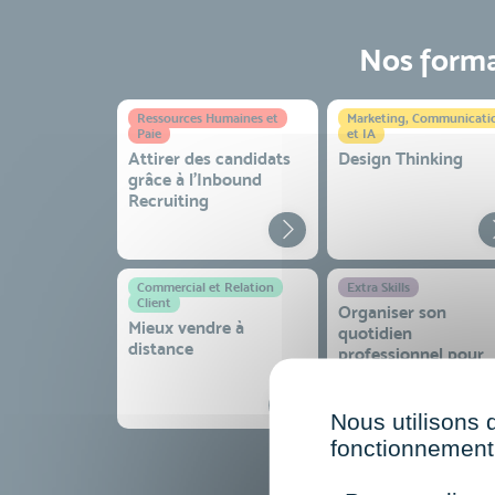
Nos format
Ressources Humaines et
Marketing, Communicati
Paie
et IA
Attirer des candidats
Design Thinking
grâce à l’Inbound
Recruiting
Commercial et Relation
Extra Skills
Client
Organiser son
Mieux vendre à
quotidien
distance
professionnel pour
gagner en efficacité
sérénité
Nous utilisons 
fonctionnement 