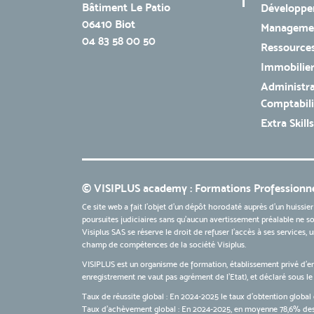
Bâtiment Le Patio
Développe
06410 Biot
Managemen
04 83 58 00 50
Ressources
Immobilie
Administra
Comptabili
Extra Skills
© VISIPLUS academy : Formations Professionne
Ce site web a fait l'objet d'un dépôt horodaté auprès d'un huissier
poursuites judiciaires sans qu’aucun avertissement préalable ne soi
Visiplus SAS se réserve le droit de refuser l'accès à ses services,
champ de compétences de la société Visiplus.
VISIPLUS est un organisme de formation, établissement privé d’e
enregistrement ne vaut pas agrément de l’Etat), et déclaré sous 
Taux de réussite global : En 2024-2025 le taux d'obtention global 
Taux d’achèvement global : En 2024-2025, en moyenne 78,6% des 