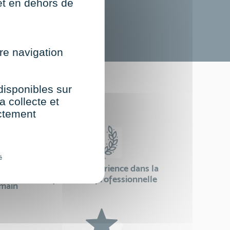
net en dehors de
re navigation
st
 disponibles sur
a collecte et
ectement
é
24 ans d'expérience dans la
se
formation professionnelle
emain