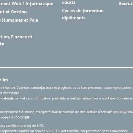
courts
ment Web / Informatique
Recru
Cycles de formation
t et Gestion
diplômants
 Humaines et Paie
r
tion, Finance et
té
lles
 de justice. Copieurs, contrefacteurs et plagieurs, vous êtes prévenus : toute reproduction
t nécessaire...
 unilatéralement et sans notification préalable, à tout utilisateur fournissant des données
nseignement à distance, enregistré sous le numéro de déclaration d’activité 9306055770
le code UAI 0062199H
des certifications est de 85%.
apprenants formés au sein de VISIPLUS ont terminé leur formation sans abandonner.