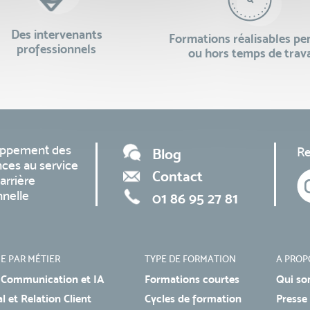
Des intervenants
Formations réalisables p
professionnels
ou hors temps de trava
oppement des
Re
Blog
ces au service
Contact
arrière
nnelle
01 86 95 27 81
E PAR MÉTIER
TYPE DE FORMATION
A PROP
 Communication et IA
Formations courtes
Qui so
 et Relation Client
Cycles de formation
Presse