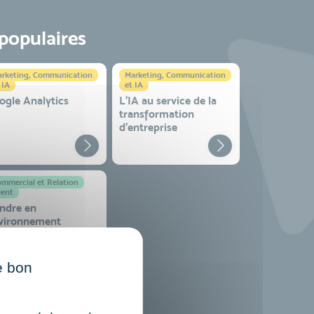
 populaires
rketing, Communication
Marketing, Communication
 IA
et IA
ogle Analytics
L'IA au service de la
transformation
d'entreprise
mmercial et Relation
ient
ndre en
vironnement
mplexe
e bon