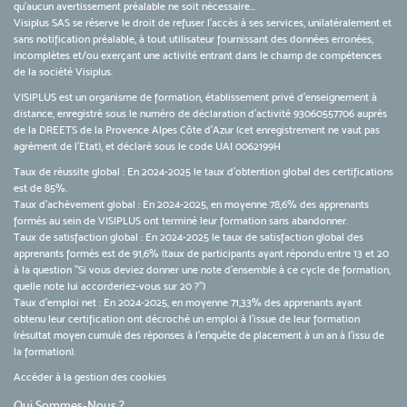
qu’aucun avertissement préalable ne soit nécessaire...
Visiplus SAS se réserve le droit de refuser l'accès à ses services, unilatéralement et
sans notification préalable, à tout utilisateur fournissant des données erronées,
incomplètes et/ou exerçant une activité entrant dans le champ de compétences
de la société Visiplus.
VISIPLUS est un organisme de formation, établissement privé d’enseignement à
distance, enregistré sous le numéro de déclaration d’activité 93060557706 auprès
de la DREETS de la Provence Alpes Côte d’Azur (cet enregistrement ne vaut pas
agrément de l’Etat), et déclaré sous le code UAI 0062199H
Taux de réussite global : En 2024-2025 le taux d'obtention global des certifications
est de 85%.
Taux d’achèvement global : En 2024-2025, en moyenne 78,6% des apprenants
formés au sein de VISIPLUS ont terminé leur formation sans abandonner.
Taux de satisfaction global : En 2024-2025 le taux de satisfaction global des
apprenants formés est de 91,6% (taux de participants ayant répondu entre 13 et 20
à la question "Si vous deviez donner une note d’ensemble à ce cycle de formation,
quelle note lui accorderiez-vous sur 20 ?")
Taux d’emploi net : En 2024-2025, en moyenne 71,33% des apprenants ayant
obtenu leur certification ont décroché un emploi à l'issue de leur formation
(résultat moyen cumulé des réponses à l'enquête de placement à un an à l'issu de
la formation).
Accéder à la gestion des cookies
Qui Sommes-Nous ?