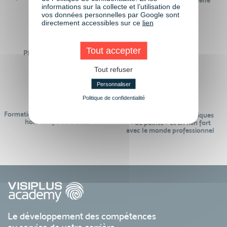
formation professionnelle
monde de demain
informations sur la collecte et l’utilisation de
vos données personnelles par Google sont
directement accessibles sur ce
lien
Tout accepter
Plus de 50 formations
Des intervenants
Éligibles CPF
professionnels
Tout refuser
Personnaliser
Politique de confidentialité
Formations réalisables pendant ou
Des contenus pédagogiques
hors temps de travail
« de pointe » et en lien fort
avec le monde professionnel
Le développement des compétences