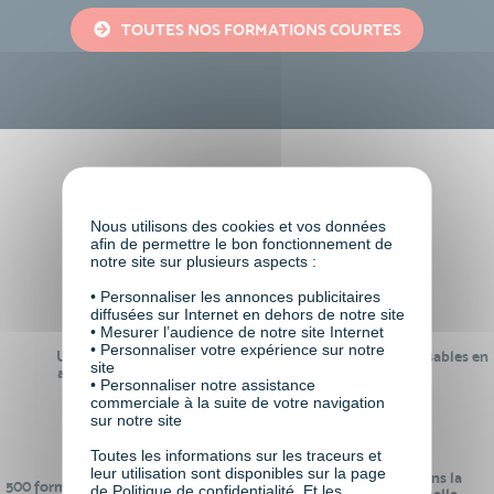
TOUTES NOS FORMATIONS COURTES
Faire le choix de VISIPLUS
academy c’est
Nous utilisons des cookies et vos données
afin de permettre le bon fonctionnement de
notre site sur plusieurs aspects :
• Personnaliser les annonces publicitaires
diffusées sur Internet en dehors de notre site
• Mesurer l’audience de notre site Internet
• Personnaliser votre expérience sur notre
Un réseau de 22 000
100% des formations réalisables en
site
anciens participants
digital learning
• Personnaliser notre assistance
commerciale à la suite de votre navigation
sur notre site
Toutes les informations sur les traceurs et
leur utilisation sont disponibles sur la page
24 ans d'expérience dans la
500 formations pour se préparer au
de Politique de confidentialité. Et les