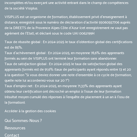
incomplètes et/ou exerçant une activité entrant dans le champ de compétences
de la société Visiplus.
VISIPLUS est un organisme de formation, établissement privé d’enseignement à
distance, enregistré sous le numéro de déclaration d’activité 93060557706 auprès
de la DREETS de la Provence Alpes Côte d’Azur (cet enregistrement ne vaut pas
agrément de l’Etat), et déclaré sous le code UAI 0062199H
Taux de réussite global : En 2024-2025 le taux d'obtention global des certifications
est de 85%.
Taux d’achèvement global : En 2024-2025, en moyenne 78,6% des apprenants
formés au sein de VISIPLUS ont terminé leur formation sans abandonner.
Taux de satisfaction global : En 2024-2025 le taux de satisfaction global des
apprenants formés est de 91,6% (taux de participants ayant répondu entre 13 et 20
à la question "Si vous deviez donner une note d’ensemble à ce cycle de formation,
quelle note lui accorderiez-vous sur 20 ?")
Taux d’emploi net : En 2024-2025, en moyenne 71,33% des apprenants ayant
obtenu leur certification ont décroché un emploi à l'issue de leur formation
(résultat moyen cumulé des réponses à l'enquête de placement à un an à l'issu de
la formation).
Accéder à la gestion des cookies
Qui Sommes-Nous ?
Ressources
Contact