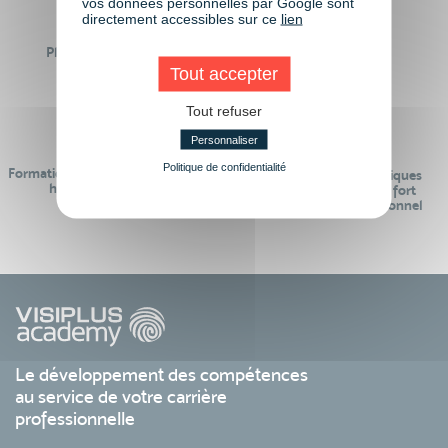
vos données personnelles par Google sont
directement accessibles sur ce
lien
Plus de 50 formations
Des intervenants
Éligibles CPF
professionnels
Tout accepter
Tout refuser
Personnaliser
Politique de confidentialité
Formations réalisables pendant ou
Des contenus pédagogiques
hors temps de travail
« de pointe » et en lien fort
avec le monde professionnel
Le développement des compétences
au service de votre carrière
professionnelle