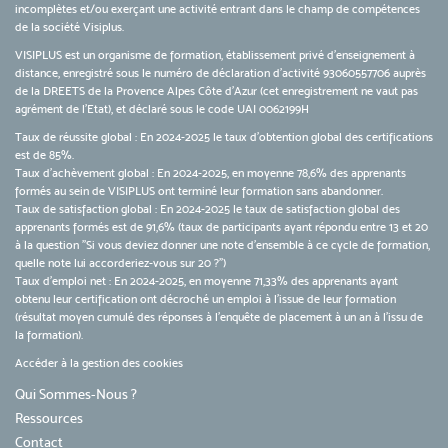
incomplètes et/ou exerçant une activité entrant dans le champ de compétences
de la société Visiplus.
VISIPLUS est un organisme de formation, établissement privé d’enseignement à
distance, enregistré sous le numéro de déclaration d’activité 93060557706 auprès
de la DREETS de la Provence Alpes Côte d’Azur (cet enregistrement ne vaut pas
agrément de l’Etat), et déclaré sous le code UAI 0062199H
Taux de réussite global : En 2024-2025 le taux d'obtention global des certifications
est de 85%.
Taux d’achèvement global : En 2024-2025, en moyenne 78,6% des apprenants
formés au sein de VISIPLUS ont terminé leur formation sans abandonner.
Taux de satisfaction global : En 2024-2025 le taux de satisfaction global des
apprenants formés est de 91,6% (taux de participants ayant répondu entre 13 et 20
à la question "Si vous deviez donner une note d’ensemble à ce cycle de formation,
quelle note lui accorderiez-vous sur 20 ?")
Taux d’emploi net : En 2024-2025, en moyenne 71,33% des apprenants ayant
obtenu leur certification ont décroché un emploi à l'issue de leur formation
(résultat moyen cumulé des réponses à l'enquête de placement à un an à l'issu de
la formation).
Accéder à la gestion des cookies
Qui Sommes-Nous ?
Ressources
Contact