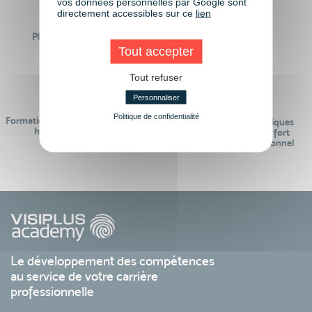
vos données personnelles par Google sont
directement accessibles sur ce
lien
Plus de 50 formations
Des intervenants
Éligibles CPF
professionnels
Tout accepter
Tout refuser
Personnaliser
Politique de confidentialité
Formations réalisables pendant ou
Des contenus pédagogiques
hors temps de travail
« de pointe » et en lien fort
avec le monde professionnel
Le développement des compétences
au service de votre carrière
professionnelle