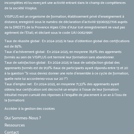
incomplètes et/ou exerçant une activité entrant dans le champ de compétences
de la société Visiplus.
VISIPLUS est un organisme de formation, établissement privé d’enseignement à
distance, enregistré sous le numéro de déclaration d’activité 93060557706 auprès
de la DREETS de la Provence Alpes Côte d’Azur (cet enregistrement ne vaut pas
agrément de l’Etat), et déclaré sous le code UAI 0062199H
Taux de réussite global : En 2024-2025 le taux d'obtention global des certifications
est de 85%.
Taux d’achèvement global : En 2024-2025, en moyenne 78,6% des apprenants
formés au sein de VISIPLUS ont terminé leur formation sans abandonner.
Taux de satisfaction global : En 2024-2025 le taux de satisfaction global des
apprenants formés est de 91,6% (taux de participants ayant répondu entre 13 et 20
à la question "Si vous deviez donner une note d’ensemble à ce cycle de formation,
quelle note lui accorderiez-vous sur 20 ?")
Taux d’emploi net : En 2024-2025, en moyenne 71,33% des apprenants ayant
obtenu leur certification ont décroché un emploi à l'issue de leur formation
(résultat moyen cumulé des réponses à l'enquête de placement à un an à l'issu de
la formation).
Accéder à la gestion des cookies
Qui Sommes-Nous ?
Ressources
Contact