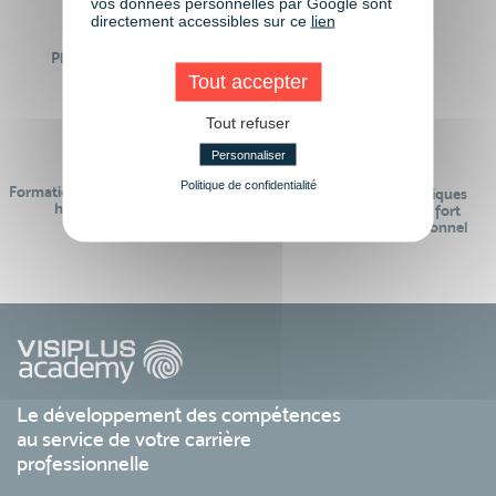
vos données personnelles par Google sont
directement accessibles sur ce
lien
Plus de 50 formations
Des intervenants
Éligibles CPF
professionnels
Tout accepter
Tout refuser
Personnaliser
Politique de confidentialité
Formations réalisables pendant ou
Des contenus pédagogiques
hors temps de travail
« de pointe » et en lien fort
avec le monde professionnel
Le développement des compétences
au service de votre carrière
professionnelle