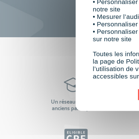
• Personnaliser
notre site
• Mesurer l’audi
• Personnaliser
• Personnaliser
sur notre site
F
Toutes les infor
la page de Polit
l’utilisation d
accessibles su
Un réseau de 22 000
100% 
anciens participants