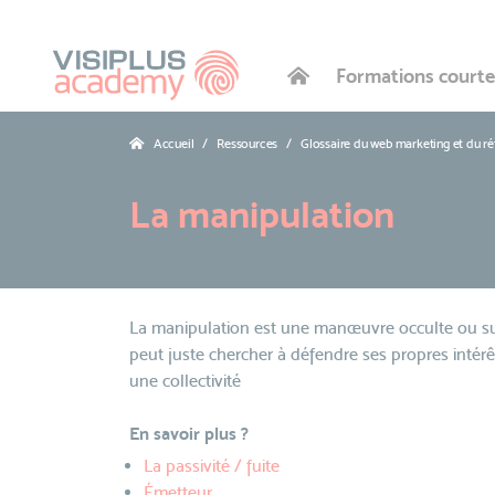
Formations courte
Accueil
Ressources
Glossaire du web marketing et du r
La manipulation
La manipulation est une manœuvre occulte ou susp
peut juste chercher à défendre ses propres intérê
une collectivité
En savoir plus ?
La passivité / fuite
Émetteur