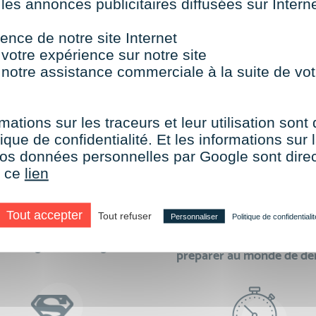
 les annonces publicitaires diffusées sur Inter
TOUTES NOS FORMATIONS COURTES
ence de notre site Internet
 votre expérience sur notre site
 notre assistance commerciale à la suite de vot
aire le choix de VISIPLUS academy c’e
mations sur les traceurs et leur utilisation sont
ique de confidentialité. Et les informations sur l
e vos données personnelles par Google sont dir
r ce
lien
Tout accepter
Tout refuser
Personnaliser
Politique de confidentialit
des formations réalisables
500 formations pour 
en digital learning
préparer au monde de d