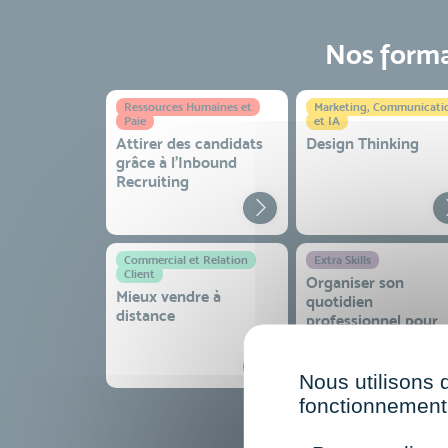
Nos format
Ressources Humaines et
Marketing, Communicati
Paie
et IA
Attirer des candidats
Design Thinking
grâce à l’Inbound
Recruiting
Commercial et Relation
Extra Skills
Client
Organiser son
Mieux vendre à
quotidien
distance
professionnel pour
gagner en efficacité
sérénité
Nous utilisons 
fonctionnement 