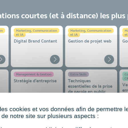
ions courtes (et à distance) les plus
on
Marketing, Communication
Marketing, Communication
Ma
et IA
et IA
et
Digital Brand Content
Gestion de projet web
Go
Management & Gestion
Extra Skills
Co
Cl
Stratégie d’entreprise
Techniques
Ve
essentielles de la prise
en
de parole en public
co
 et
des cookies et vos données afin de permettre l
de notre site sur plusieurs aspects :