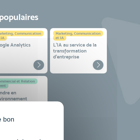
 populaires
rketing, Communication
Marketing, Communication
 IA
et IA
ogle Analytics
L'IA au service de la
transformation
d'entreprise
mmercial et Relation
ient
ndre en
vironnement
mplexe
e bon