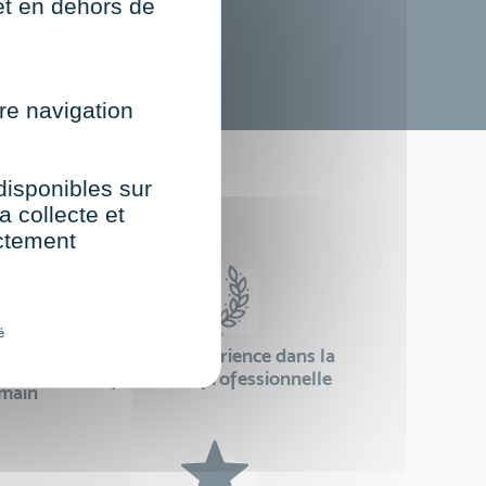
net en dehors de
re navigation
st
 disponibles sur
a collecte et
ectement
é
24 ans d'expérience dans la
se
formation professionnelle
emain