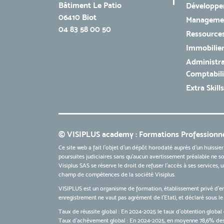
Bâtiment Le Patio
Développe
06410 Biot
Managemen
04 83 58 00 50
Ressources
Immobilie
Administra
Comptabili
Extra Skills
© VISIPLUS academy : Formations Professionne
Ce site web a fait l'objet d'un dépôt horodaté auprès d'un huissier
poursuites judiciaires sans qu’aucun avertissement préalable ne soi
Visiplus SAS se réserve le droit de refuser l'accès à ses services,
champ de compétences de la société Visiplus.
VISIPLUS est un organisme de formation, établissement privé d’e
enregistrement ne vaut pas agrément de l’Etat), et déclaré sous 
Taux de réussite global : En 2024-2025 le taux d'obtention global 
Taux d’achèvement global : En 2024-2025, en moyenne 78,6% des 