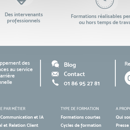
Des intervenants
Formations réalisables p
professionnels
ou hors temps de trava
oppement des
Re
Blog
ces au service
Contact
arrière
nnelle
01 86 95 27 81
E PAR MÉTIER
TYPE DE FORMATION
A PROP
 Communication et IA
Formations courtes
Qui so
 et Relation Client
Cycles de formation
Presse