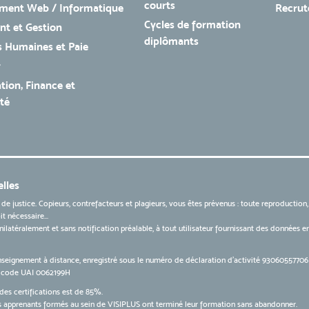
courts
ment Web / Informatique
Recru
Cycles de formation
t et Gestion
diplômants
 Humaines et Paie
r
tion, Finance et
té
lles
 de justice. Copieurs, contrefacteurs et plagieurs, vous êtes prévenus : toute reproduction
t nécessaire...
 unilatéralement et sans notification préalable, à tout utilisateur fournissant des données
nseignement à distance, enregistré sous le numéro de déclaration d’activité 9306055770
le code UAI 0062199H
des certifications est de 85%.
apprenants formés au sein de VISIPLUS ont terminé leur formation sans abandonner.