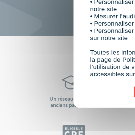
• Personnaliser
notre site
• Mesurer l’audi
• Personnaliser
• Personnaliser
sur notre site
F
Toutes les infor
la page de Polit
l’utilisation d
accessibles su
Un réseau de 22 000
100% 
anciens participants