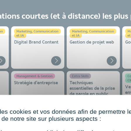
ions courtes (et à distance) les plus
on
Marketing, Communication
Marketing, Communication
Ma
et IA
et IA
et
Digital Brand Content
Gestion de projet web
Go
Management & Gestion
Extra Skills
Co
Cl
Stratégie d’entreprise
Techniques
Ve
essentielles de la prise
en
de parole en public
co
 et
des cookies et vos données afin de permettre l
de notre site sur plusieurs aspects :