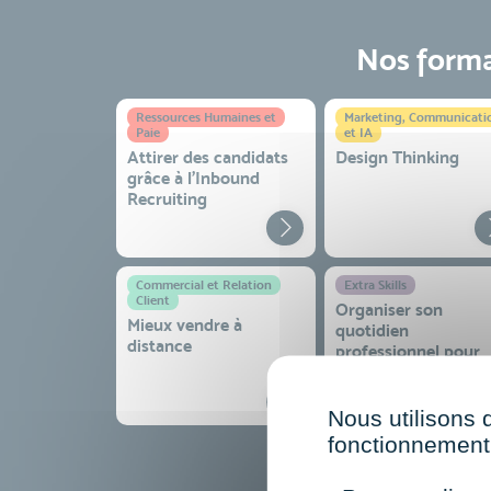
Nos format
Ressources Humaines et
Marketing, Communicati
Paie
et IA
Attirer des candidats
Design Thinking
grâce à l’Inbound
Recruiting
Commercial et Relation
Extra Skills
Client
Organiser son
Mieux vendre à
quotidien
distance
professionnel pour
gagner en efficacité
sérénité
Nous utilisons 
fonctionnement 