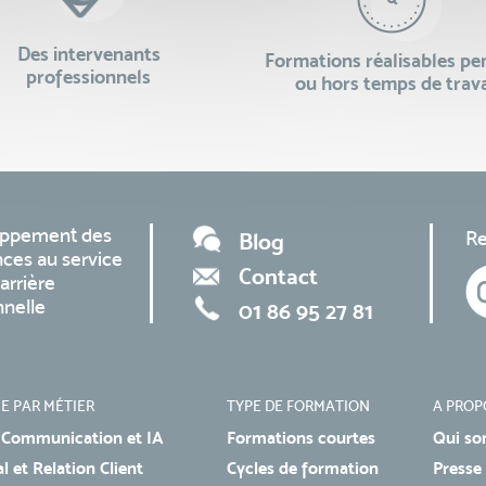
Des intervenants
Formations réalisables p
professionnels
ou hors temps de trava
oppement des
Re
Blog
ces au service
Contact
arrière
nnelle
01 86 95 27 81
E PAR MÉTIER
TYPE DE FORMATION
A PROP
 Communication et IA
Formations courtes
Qui so
 et Relation Client
Cycles de formation
Presse