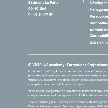
Bâtiment Le Patio
Développe
06410 Biot
Managemen
04 83 58 00 50
Ressources
Immobilie
Administra
Comptabili
Extra Skills
© VISIPLUS academy : Formations Professionne
Ce site web a fait l'objet d'un dépôt horodaté auprès d'un huissier
poursuites judiciaires sans qu’aucun avertissement préalable ne soi
Visiplus SAS se réserve le droit de refuser l'accès à ses services,
champ de compétences de la société Visiplus.
VISIPLUS est un organisme de formation, établissement privé d’e
enregistrement ne vaut pas agrément de l’Etat), et déclaré sous 
Taux de réussite global : En 2024-2025 le taux d'obtention global 
Taux d’achèvement global : En 2024-2025, en moyenne 78,6% des 