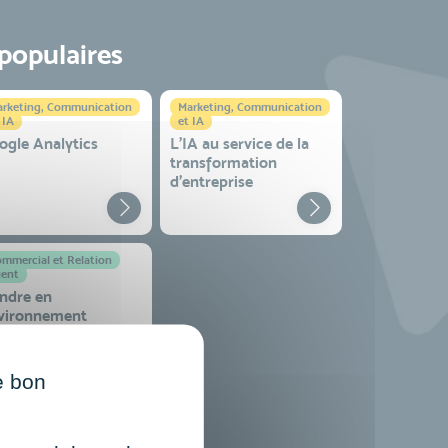
 populaires
rketing, Communication
Marketing, Communication
 IA
et IA
ogle Analytics
L'IA au service de la
transformation
d'entreprise
mmercial et Relation
ient
ndre en
vironnement
mplexe
e bon