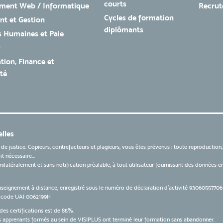
courts
ment Web / Informatique
Recru
Cycles de formation
t et Gestion
diplômants
 Humaines et Paie
r
tion, Finance et
té
lles
 de justice. Copieurs, contrefacteurs et plagieurs, vous êtes prévenus : toute reproduction
t nécessaire...
 unilatéralement et sans notification préalable, à tout utilisateur fournissant des données
nseignement à distance, enregistré sous le numéro de déclaration d’activité 9306055770
le code UAI 0062199H
des certifications est de 85%.
apprenants formés au sein de VISIPLUS ont terminé leur formation sans abandonner.