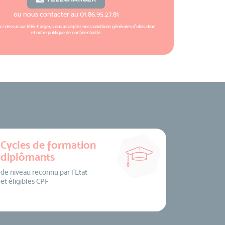
ou nous contacter au
01.86.95.27.81
 ci-dessus sur télécharger, vous acceptez nos
conditions générales d'utilisation
et notre
politique de confidentialité
.
Cycles de formation
diplômants
de niveau reconnu par l’Etat
et éligibles CPF