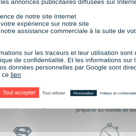
 les annonces publicitaires diffusées sur Inter
TOUTES NOS FORMATIONS COURTES
ence de notre site Internet
 votre expérience sur notre site
 notre assistance commerciale à la suite de vot
aire le choix de VISIPLUS academy c’e
mations sur les traceurs et leur utilisation sont
ique de confidentialité. Et les informations sur l
e vos données personnelles par Google sont dir
r ce
lien
Tout accepter
Tout refuser
Personnaliser
Politique de confidentialit
des formations réalisables
500 formations pour 
en digital learning
préparer au monde de d