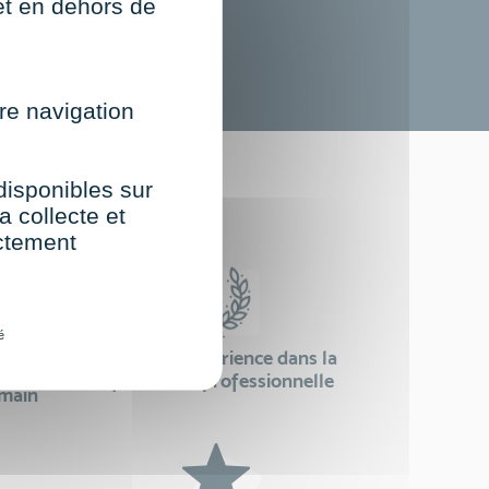
net en dehors de
re navigation
st
 disponibles sur
a collecte et
ectement
é
24 ans d'expérience dans la
se
formation professionnelle
emain