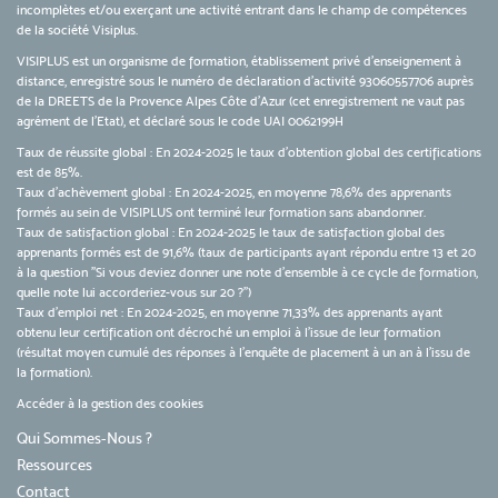
incomplètes et/ou exerçant une activité entrant dans le champ de compétences
de la société Visiplus.
VISIPLUS est un organisme de formation, établissement privé d’enseignement à
distance, enregistré sous le numéro de déclaration d’activité 93060557706 auprès
de la DREETS de la Provence Alpes Côte d’Azur (cet enregistrement ne vaut pas
agrément de l’Etat), et déclaré sous le code UAI 0062199H
Taux de réussite global : En 2024-2025 le taux d'obtention global des certifications
est de 85%.
Taux d’achèvement global : En 2024-2025, en moyenne 78,6% des apprenants
formés au sein de VISIPLUS ont terminé leur formation sans abandonner.
Taux de satisfaction global : En 2024-2025 le taux de satisfaction global des
apprenants formés est de 91,6% (taux de participants ayant répondu entre 13 et 20
à la question "Si vous deviez donner une note d’ensemble à ce cycle de formation,
quelle note lui accorderiez-vous sur 20 ?")
Taux d’emploi net : En 2024-2025, en moyenne 71,33% des apprenants ayant
obtenu leur certification ont décroché un emploi à l'issue de leur formation
(résultat moyen cumulé des réponses à l'enquête de placement à un an à l'issu de
la formation).
Accéder à la gestion des cookies
Qui Sommes-Nous ?
Ressources
Contact