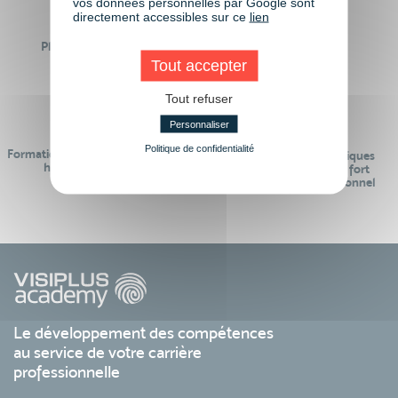
vos données personnelles par Google sont
directement accessibles sur ce
lien
Plus de 50 formations
Des intervenants
Éligibles CPF
professionnels
Tout accepter
Tout refuser
Personnaliser
Politique de confidentialité
Formations réalisables pendant ou
Des contenus pédagogiques
hors temps de travail
« de pointe » et en lien fort
avec le monde professionnel
Le développement des compétences
au service de votre carrière
professionnelle