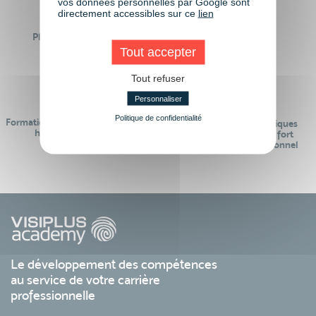
vos données personnelles par Google sont
directement accessibles sur ce
lien
Plus de 50 formations
Des intervenants
Éligibles CPF
professionnels
Tout accepter
Tout refuser
Personnaliser
Politique de confidentialité
Formations réalisables pendant ou
Des contenus pédagogiques
hors temps de travail
« de pointe » et en lien fort
avec le monde professionnel
Le développement des compétences
au service de votre carrière
professionnelle