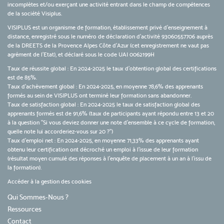
incomplètes et/ou exerçant une activité entrant dans le champ de compétences
de la société Visiplus.
VISIPLUS est un organisme de formation, établissement privé d’enseignement à
distance, enregistré sous le numéro de déclaration d’activité 93060557706 auprès
de la DREETS de la Provence Alpes Côte d’Azur (cet enregistrement ne vaut pas
agrément de l’Etat), et déclaré sous le code UAI 0062199H
Taux de réussite global : En 2024-2025 le taux d'obtention global des certifications
est de 85%.
Taux d’achèvement global : En 2024-2025, en moyenne 78,6% des apprenants
formés au sein de VISIPLUS ont terminé leur formation sans abandonner.
Taux de satisfaction global : En 2024-2025 le taux de satisfaction global des
apprenants formés est de 91,6% (taux de participants ayant répondu entre 13 et 20
à la question "Si vous deviez donner une note d’ensemble à ce cycle de formation,
quelle note lui accorderiez-vous sur 20 ?")
Taux d’emploi net : En 2024-2025, en moyenne 71,33% des apprenants ayant
obtenu leur certification ont décroché un emploi à l'issue de leur formation
(résultat moyen cumulé des réponses à l'enquête de placement à un an à l'issu de
la formation).
Accéder à la gestion des cookies
Qui Sommes-Nous ?
Ressources
Contact