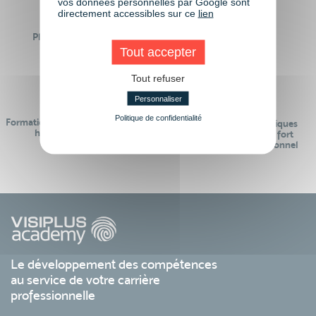
vos données personnelles par Google sont
directement accessibles sur ce
lien
Plus de 50 formations
Des intervenants
Éligibles CPF
professionnels
Tout accepter
Tout refuser
Personnaliser
Politique de confidentialité
Formations réalisables pendant ou
Des contenus pédagogiques
hors temps de travail
« de pointe » et en lien fort
avec le monde professionnel
Le développement des compétences
au service de votre carrière
professionnelle