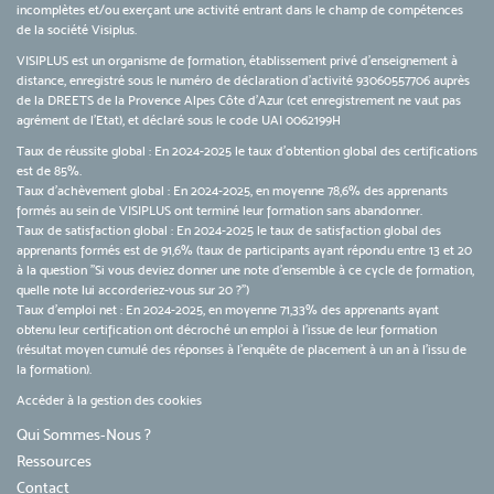
incomplètes et/ou exerçant une activité entrant dans le champ de compétences
de la société Visiplus.
VISIPLUS est un organisme de formation, établissement privé d’enseignement à
distance, enregistré sous le numéro de déclaration d’activité 93060557706 auprès
de la DREETS de la Provence Alpes Côte d’Azur (cet enregistrement ne vaut pas
agrément de l’Etat), et déclaré sous le code UAI 0062199H
Taux de réussite global : En 2024-2025 le taux d'obtention global des certifications
est de 85%.
Taux d’achèvement global : En 2024-2025, en moyenne 78,6% des apprenants
formés au sein de VISIPLUS ont terminé leur formation sans abandonner.
Taux de satisfaction global : En 2024-2025 le taux de satisfaction global des
apprenants formés est de 91,6% (taux de participants ayant répondu entre 13 et 20
à la question "Si vous deviez donner une note d’ensemble à ce cycle de formation,
quelle note lui accorderiez-vous sur 20 ?")
Taux d’emploi net : En 2024-2025, en moyenne 71,33% des apprenants ayant
obtenu leur certification ont décroché un emploi à l'issue de leur formation
(résultat moyen cumulé des réponses à l'enquête de placement à un an à l'issu de
la formation).
Accéder à la gestion des cookies
Qui Sommes-Nous ?
Ressources
Contact