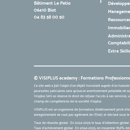
Bâtiment Le Patio
Développe
06410 Biot
Managemen
04 83 58 00 50
Ressources
Immobilie
Administra
Comptabili
Extra Skills
© VISIPLUS academy : Formations Professionne
Ce site web a fait l'objet d'un dépôt horodaté auprès d'un huissier
poursuites judiciaires sans qu’aucun avertissement préalable ne soi
Visiplus SAS se réserve le droit de refuser l'accès à ses services,
champ de compétences de la société Visiplus.
VISIPLUS est un organisme de formation, établissement privé d’e
enregistrement ne vaut pas agrément de l’Etat), et déclaré sous 
Taux de réussite global : En 2024-2025 le taux d'obtention global 
Taux d’achèvement global : En 2024-2025, en moyenne 78,6% des 