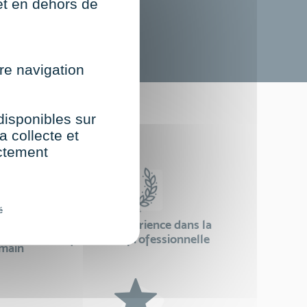
net en dehors de
re navigation
st
 disponibles sur
a collecte et
ectement
é
24 ans d'expérience dans la
se
formation professionnelle
emain