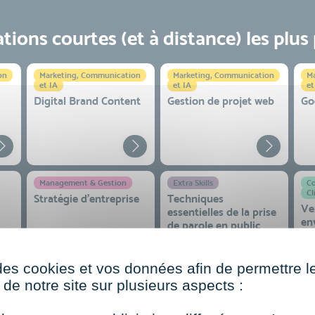
ions courtes (et à distance) les plus
on
Marketing, Communication
Marketing, Communication
Ma
et IA
et IA
et
Digital Brand Content
Gestion de projet web
Go
Management & Gestion
Extra Skills
Co
Cl
Stratégie d’entreprise
Techniques
Ve
essentielles de la prise
en
de parole en public
co
 et
des cookies et vos données afin de permettre l
de notre site sur plusieurs aspects :