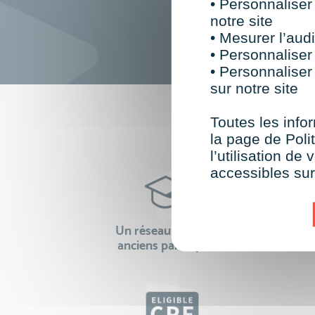
• Personnaliser
notre site
• Mesurer l’audi
• Personnaliser
• Personnaliser
sur notre site
F
Toutes les infor
la page de Polit
l’utilisation d
accessibles su
Un réseau de 22 000
100% 
anciens participants