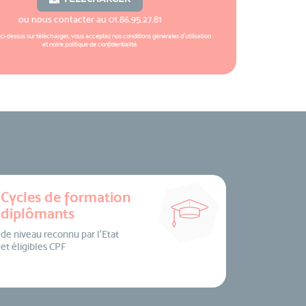
ou nous contacter au
01.86.95.27.81
 ci-dessus sur télécharger, vous acceptez nos
conditions générales d'utilisation
et notre
politique de confidentialité
.
Cycles de formation
diplômants
de niveau reconnu par l’Etat
et éligibles CPF