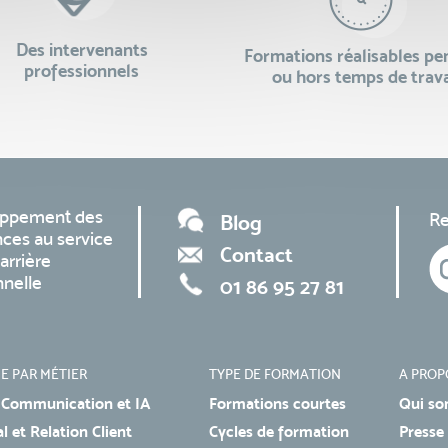
Des intervenants
Formations réalisables p
professionnels
ou hors temps de trava
oppement des
Re
Blog
ces au service
Contact
arrière
nnelle
01 86 95 27 81
E PAR MÉTIER
TYPE DE FORMATION
A PROP
 Communication et IA
Formations courtes
Qui so
 et Relation Client
Cycles de formation
Presse