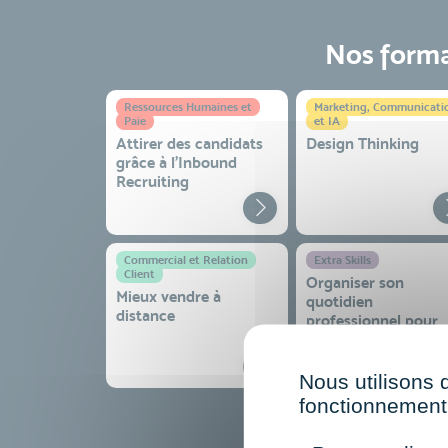
Nos format
Ressources Humaines et
Marketing, Communicati
Paie
et IA
Attirer des candidats
Design Thinking
grâce à l’Inbound
Recruiting
Commercial et Relation
Extra Skills
Client
Organiser son
Mieux vendre à
quotidien
distance
professionnel pour
gagner en efficacité
sérénité
Nous utilisons 
fonctionnement 