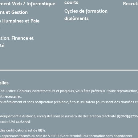
courts
ment Web / Informatique
Recru
Cycles de formation
t et Gestion
diplômants
 Humaines et Paie
r
tion, Finance et
té
lles
 de justice. Copieurs, contrefacteurs et plagieurs, vous êtes prévenus : toute reproduction
t nécessaire...
 unilatéralement et sans notification préalable, à tout utilisateur fournissant des données
nseignement à distance, enregistré sous le numéro de déclaration d’activité 9306055770
le code UAI 0062199H
des certifications est de 85%.
apprenants formés au sein de VISIPLUS ont terminé leur formation sans abandonner.