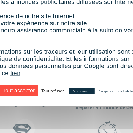
 les annonces publicitaires diffusées sur Inter
TOUTES NOS FORMATIONS COURTES
ence de notre site Internet
 votre expérience sur notre site
 notre assistance commerciale à la suite de vot
aire le choix de VISIPLUS academy c’e
mations sur les traceurs et leur utilisation sont
ique de confidentialité. Et les informations sur l
e vos données personnelles par Google sont dir
r ce
lien
Tout accepter
Tout refuser
Personnaliser
Politique de confidentialit
des formations réalisables
500 formations pour 
en digital learning
préparer au monde de d