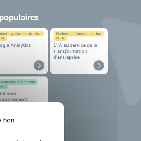
 populaires
rketing, Communication
Marketing, Communication
 IA
et IA
ogle Analytics
L'IA au service de la
transformation
d'entreprise
mmercial et Relation
ient
ndre en
vironnement
mplexe
e bon