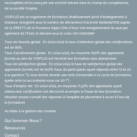
incomplètes et/ou exerçant une activité entrant dans le champ de compétences
de la société Visiplus.
VISIPLUS est un organisme de formation, établissement privé d’enseignement à
distance, enregistré sous le numéro de déclaration d’activité 93060557706 auprès
de la DREETS de la Provence Alpes Côte d’Azur (cet enregistrement ne vaut pas
agrément de l’Etat), et déclaré sous le code UAI 0062199H
Taux de réussite global : En 2024-2025 le taux d'obtention global des certifications
est de 85%.
Taux d’achèvement global : En 2024-2025, en moyenne 78,6% des apprenants
formés au sein de VISIPLUS ont terminé leur formation sans abandonner.
Taux de satisfaction global : En 2024-2025 le taux de satisfaction global des
apprenants formés est de 91,6% (taux de participants ayant répondu entre 13 et 20
à la question "Si vous deviez donner une note d’ensemble à ce cycle de formation,
quelle note lui accorderiez-vous sur 20 ?")
Taux d’emploi net : En 2024-2025, en moyenne 71,33% des apprenants ayant
obtenu leur certification ont décroché un emploi à l'issue de leur formation
(résultat moyen cumulé des réponses à l'enquête de placement à un an à l'issu de
la formation).
Accéder à la gestion des cookies
Qui Sommes-Nous ?
Ressources
Contact