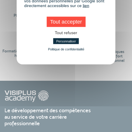
vos données personnelles par Google sont
directement accessibles sur ce
lien
Plus de 50 formations
Des intervenants
Éligibles CPF
professionnels
Tout accepter
Tout refuser
Personnaliser
Politique de confidentialité
Formations réalisables pendant ou
Des contenus pédagogiques
hors temps de travail
« de pointe » et en lien fort
avec le monde professionnel
Le développement des compétences
au service de votre carrière
professionnelle