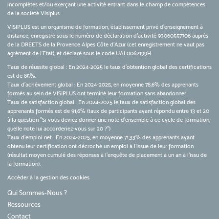
incomplètes et/ou exerçant une activité entrant dans le champ de compétences
de la société Visiplus.
VISIPLUS est un organisme de formation, établissement privé d’enseignement à
distance, enregistré sous le numéro de déclaration d’activité 93060557706 auprès
de la DREETS de la Provence Alpes Côte d’Azur (cet enregistrement ne vaut pas
agrément de l’Etat), et déclaré sous le code UAI 0062199H
Taux de réussite global : En 2024-2025 le taux d'obtention global des certifications
est de 85%.
Taux d’achèvement global : En 2024-2025, en moyenne 78,6% des apprenants
formés au sein de VISIPLUS ont terminé leur formation sans abandonner.
Taux de satisfaction global : En 2024-2025 le taux de satisfaction global des
apprenants formés est de 91,6% (taux de participants ayant répondu entre 13 et 20
à la question "Si vous deviez donner une note d’ensemble à ce cycle de formation,
quelle note lui accorderiez-vous sur 20 ?")
Taux d’emploi net : En 2024-2025, en moyenne 71,33% des apprenants ayant
obtenu leur certification ont décroché un emploi à l'issue de leur formation
(résultat moyen cumulé des réponses à l'enquête de placement à un an à l'issu de
la formation).
Accéder à la gestion des cookies
Qui Sommes-Nous ?
Ressources
Contact