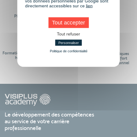
vos données personnelles par Google sont
directement accessibles sur ce
lien
Plus de 50 formations
Des intervenants
Éligibles CPF
professionnels
Tout accepter
Tout refuser
Personnaliser
Politique de confidentialité
Formations réalisables pendant ou
Des contenus pédagogiques
hors temps de travail
« de pointe » et en lien fort
avec le monde professionnel
Le développement des compétences
au service de votre carrière
professionnelle