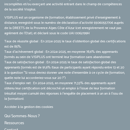
incomplètes et/ou exerçant une activité entrant dans le champ de compétences
de la société Visiplus.
VISIPLUS est un organisme de formation, établissement privé d’enseignement à
distance, enregistré sous le numéro de déclaration d’activité 93060557706 auprès
de la DREETS de la Provence Alpes Côte d’Azur (cet enregistrement ne vaut pas
agrément de l’Etat), et déclaré sous le code UAI 0062199H
Taux de réussite global : En 2024-2025 le taux d'obtention global des certifications
est de 85%.
Taux d’achèvement global : En 2024-2025, en moyenne 78,6% des apprenants
formés au sein de VISIPLUS ont terminé leur formation sans abandonner.
Taux de satisfaction global : En 2024-2025 le taux de satisfaction global des
apprenants formés est de 91,6% (taux de participants ayant répondu entre 13 et 20
à la question "Si vous deviez donner une note d’ensemble à ce cycle de formation,
quelle note lui accorderiez-vous sur 20 ?")
Taux d’emploi net : En 2024-2025, en moyenne 71,33% des apprenants ayant
obtenu leur certification ont décroché un emploi à l'issue de leur formation
(résultat moyen cumulé des réponses à l'enquête de placement à un an à l'issu de
la formation).
Accéder à la gestion des cookies
Qui Sommes-Nous ?
Ressources
Contact