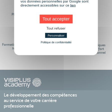
vos données personnelles par Google sont
directement accessibles sur ce
lien
Plus de 50 formations
Des intervenants
Éligibles CPF
Tout accepter
professionnels
Tout refuser
Personnaliser
Politique de confidentialité
Formations réalisables pendant ou
Des contenus pédagogiques
hors temps de travail
« de pointe » et en lien fort
avec le monde professionnel
Le développement des compétences
au service de votre carrière
professionnelle