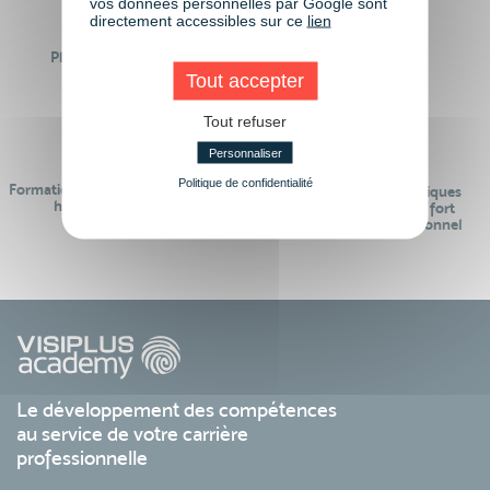
vos données personnelles par Google sont
directement accessibles sur ce
lien
Plus de 50 formations
Des intervenants
Éligibles CPF
professionnels
Tout accepter
Tout refuser
Personnaliser
Politique de confidentialité
Formations réalisables pendant ou
Des contenus pédagogiques
hors temps de travail
« de pointe » et en lien fort
avec le monde professionnel
Le développement des compétences
au service de votre carrière
professionnelle