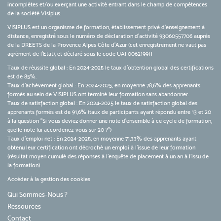
incomplètes et/ou exerçant une activité entrant dans le champ de compétences
de la société Visiplus.
VISIPLUS est un organisme de formation, établissement privé d’enseignement à
distance, enregistré sous le numéro de déclaration d’activité 93060557706 auprès
de la DREETS de la Provence Alpes Côte d’Azur (cet enregistrement ne vaut pas
agrément de l’Etat), et déclaré sous le code UAI 0062199H
Taux de réussite global : En 2024-2025 le taux d'obtention global des certifications
est de 85%.
Taux d’achèvement global : En 2024-2025, en moyenne 78,6% des apprenants
formés au sein de VISIPLUS ont terminé leur formation sans abandonner.
Taux de satisfaction global : En 2024-2025 le taux de satisfaction global des
apprenants formés est de 91,6% (taux de participants ayant répondu entre 13 et 20
à la question "Si vous deviez donner une note d’ensemble à ce cycle de formation,
quelle note lui accorderiez-vous sur 20 ?")
Taux d’emploi net : En 2024-2025, en moyenne 71,33% des apprenants ayant
obtenu leur certification ont décroché un emploi à l'issue de leur formation
(résultat moyen cumulé des réponses à l'enquête de placement à un an à l'issu de
la formation).
Accéder à la gestion des cookies
Qui Sommes-Nous ?
Ressources
Contact