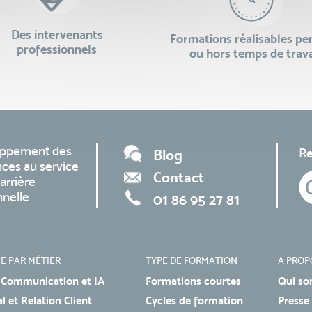
Des intervenants
Formations réalisables p
professionnels
ou hors temps de trava
oppement des
Re
Blog
ces au service
Contact
arrière
nnelle
01 86 95 27 81
E PAR MÉTIER
TYPE DE FORMATION
A PROP
 Communication et IA
Formations courtes
Qui so
 et Relation Client
Cycles de formation
Presse