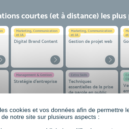
ions courtes (et à distance) les plus
on
Marketing, Communication
Marketing, Communication
Ma
et IA
et IA
et
Digital Brand Content
Gestion de projet web
Go
Management & Gestion
Extra Skills
Co
Cl
Stratégie d’entreprise
Techniques
Ve
essentielles de la prise
en
de parole en public
co
 et
des cookies et vos données afin de permettre l
de notre site sur plusieurs aspects :