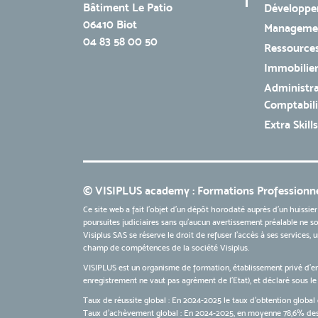
Bâtiment Le Patio
Développe
06410 Biot
Managemen
04 83 58 00 50
Ressources
Immobilie
Administra
Comptabili
Extra Skills
© VISIPLUS academy : Formations Professionne
Ce site web a fait l'objet d'un dépôt horodaté auprès d'un huissier
poursuites judiciaires sans qu’aucun avertissement préalable ne soi
Visiplus SAS se réserve le droit de refuser l'accès à ses services,
champ de compétences de la société Visiplus.
VISIPLUS est un organisme de formation, établissement privé d’e
enregistrement ne vaut pas agrément de l’Etat), et déclaré sous 
Taux de réussite global : En 2024-2025 le taux d'obtention global 
Taux d’achèvement global : En 2024-2025, en moyenne 78,6% des 