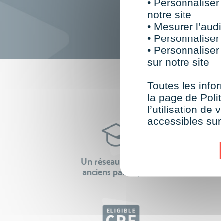
• Personnaliser
notre site
• Mesurer l’audi
• Personnaliser
• Personnaliser
sur notre site
F
Toutes les infor
la page de Polit
l’utilisation d
accessibles su
Un réseau de 22 000
100% 
anciens participants