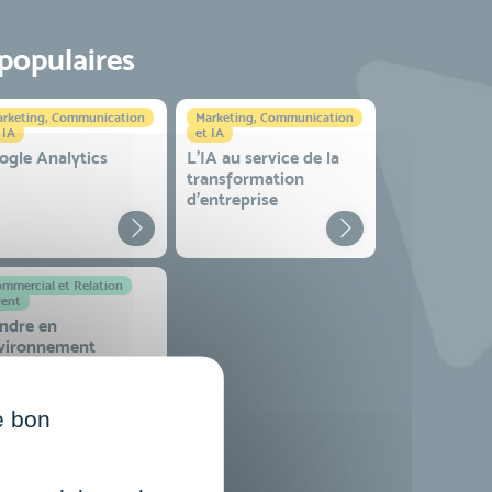
 populaires
rketing, Communication
Marketing, Communication
 IA
et IA
ogle Analytics
L'IA au service de la
transformation
d'entreprise
mmercial et Relation
ient
ndre en
vironnement
mplexe
e bon