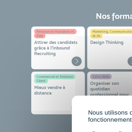
Nos format
Ressources Humaines et
Marketing, Communicati
Paie
et IA
Attirer des candidats
Design Thinking
grâce à l’Inbound
Recruiting
Commercial et Relation
Extra Skills
Client
Organiser son
Mieux vendre à
quotidien
distance
professionnel pour
gagner en efficacité
sérénité
Nous utilisons 
fonctionnement 