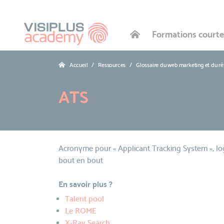
Formations courte
Accueil
Ressources
Glossaire du web marketing et du r
ATS
Acronyme pour « Applicant Tracking System », log
bout en bout
En savoir plus ?
Talent pool
Le ROME
X-Ray Search