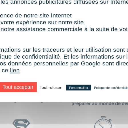
 les annonces publicitaires diffusées sur Inter
TOUTES NOS FORMATIONS COURTES
ence de notre site Internet
 votre expérience sur notre site
 notre assistance commerciale à la suite de vot
aire le choix de VISIPLUS academy c’e
mations sur les traceurs et leur utilisation sont
ique de confidentialité. Et les informations sur l
e vos données personnelles par Google sont dir
r ce
lien
Tout accepter
Tout refuser
Personnaliser
Politique de confidentialit
des formations réalisables
500 formations pour 
en digital learning
préparer au monde de d