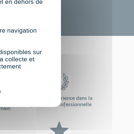
net en dehors de
re navigation
st
 disponibles sur
a collecte et
ectement
é
24 ans d'expérience dans la
se
formation professionnelle
emain