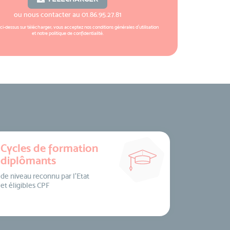
ou nous contacter au
01.86.95.27.81
 ci-dessus sur télécharger, vous acceptez nos
conditions générales d'utilisation
et notre
politique de confidentialité
.
Cycles de formation
diplômants
de niveau reconnu par l’Etat
et éligibles CPF