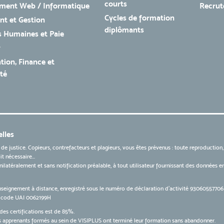
courts
ment Web / Informatique
Recru
Cycles de formation
t et Gestion
diplômants
 Humaines et Paie
r
tion, Finance et
té
lles
 de justice. Copieurs, contrefacteurs et plagieurs, vous êtes prévenus : toute reproduction
t nécessaire...
 unilatéralement et sans notification préalable, à tout utilisateur fournissant des données
nseignement à distance, enregistré sous le numéro de déclaration d’activité 9306055770
le code UAI 0062199H
des certifications est de 85%.
apprenants formés au sein de VISIPLUS ont terminé leur formation sans abandonner.