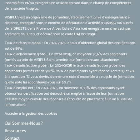
incomplètes et/ou exerçant une activité entrant dans le champ de compétences
de la société Visiplus.
VISIPLUS est un organisme de formation, établissement privé d’enseignement à
distance, enregistré sous le numéro de déclaration d’activité 93060557706 auprès
de la DREETS de la Provence Alpes Côte d’Azur (cet enregistrement ne vaut pas
agrément de l’Etat), et déclaré sous le code UAI 0062199H
Taux de réussite global : En 2024-2025 le taux d'obtention global des certifications
est de 85%.
Taux d’achèvement global : En 2024-2025, en moyenne 78,6% des apprenants
formés au sein de VISIPLUS ont terminé leur formation sans abandonner.
Taux de satisfaction global : En 2024-2025 le taux de satisfaction global des
apprenants formés est de 91,6% (taux de participants ayant répondu entre 13 et 20
à la question "Si vous deviez donner une note d’ensemble à ce cycle de formation,
quelle note lui accorderiez-vous sur 20 ?")
Taux d’emploi net : En 2024-2025, en moyenne 71,33% des apprenants ayant
obtenu leur certification ont décroché un emploi à l'issue de leur formation
(résultat moyen cumulé des réponses à l'enquête de placement à un an à l'issu de
la formation).
Accéder à la gestion des cookies
Qui Sommes-Nous ?
Ressources
Contact