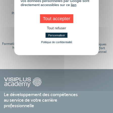
vos données personnelles par Google sont
directement accessibles sur ce
lien
Plus de 50 formations
Des intervenants
Éligibles CPF
professionnels
Tout accepter
Tout refuser
Personnaliser
Politique de confidentialité
Formations réalisables pendant ou
Des contenus pédagogiques
hors temps de travail
« de pointe » et en lien fort
avec le monde professionnel
Le développement des compétences
au service de votre carrière
professionnelle