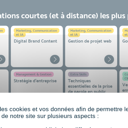
ions courtes (et à distance) les plus
on
Marketing, Communication
Marketing, Communication
Ma
et IA
et IA
et
Digital Brand Content
Gestion de projet web
Go
Management & Gestion
Extra Skills
Co
Cl
Stratégie d’entreprise
Techniques
Ve
essentielles de la prise
en
de parole en public
co
 et
des cookies et vos données afin de permettre l
de notre site sur plusieurs aspects :