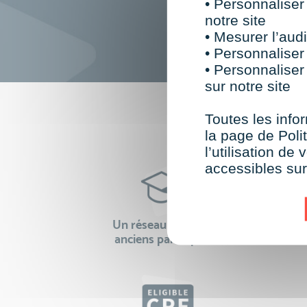
• Personnaliser
notre site
• Mesurer l’audi
• Personnaliser
• Personnaliser
sur notre site
F
Toutes les infor
la page de Polit
l’utilisation d
accessibles su
Un réseau de 22 000
100% 
anciens participants