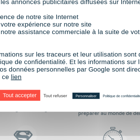
 les annonces publicitaires diffusées sur Inter
TOUTES NOS FORMATIONS COURTES
ence de notre site Internet
 votre expérience sur notre site
 notre assistance commerciale à la suite de vot
aire le choix de VISIPLUS academy c’e
mations sur les traceurs et leur utilisation sont
ique de confidentialité. Et les informations sur l
e vos données personnelles par Google sont dir
r ce
lien
Tout accepter
Tout refuser
Personnaliser
Politique de confidentialit
des formations réalisables
500 formations pour 
en digital learning
préparer au monde de d