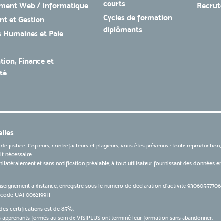
courts
ment Web / Informatique
Recru
Cycles de formation
t et Gestion
diplômants
 Humaines et Paie
r
tion, Finance et
té
lles
 de justice. Copieurs, contrefacteurs et plagieurs, vous êtes prévenus : toute reproduction
t nécessaire...
 unilatéralement et sans notification préalable, à tout utilisateur fournissant des données
nseignement à distance, enregistré sous le numéro de déclaration d’activité 9306055770
le code UAI 0062199H
des certifications est de 85%.
apprenants formés au sein de VISIPLUS ont terminé leur formation sans abandonner.