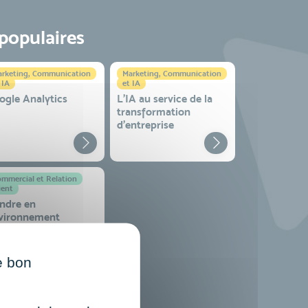
 populaires
rketing, Communication
Marketing, Communication
 IA
et IA
ogle Analytics
L'IA au service de la
transformation
d'entreprise
mmercial et Relation
ient
ndre en
vironnement
mplexe
e bon