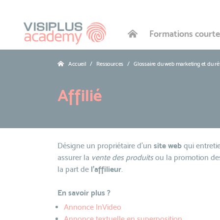
Formations courte
Accueil
Ressources
Glossaire du web marketing et du r
Affilié
Désigne un propriétaire d'un
site web
qui entretie
assurer la
vente des produits
ou la promotion des 
la part de
l'affilieur
.
En savoir plus ?
Annonce InVideo
Annonce textuelle en superposition