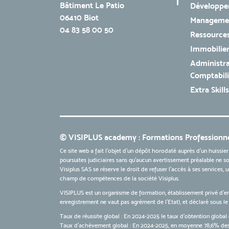
Bâtiment Le Patio
Développe
06410 Biot
Managemen
04 83 58 00 50
Ressources
Immobilie
Administra
Comptabili
Extra Skills
© VISIPLUS academy : Formations Professionne
Ce site web a fait l'objet d'un dépôt horodaté auprès d'un huissier
poursuites judiciaires sans qu’aucun avertissement préalable ne soi
Visiplus SAS se réserve le droit de refuser l'accès à ses services,
champ de compétences de la société Visiplus.
VISIPLUS est un organisme de formation, établissement privé d’e
enregistrement ne vaut pas agrément de l’Etat), et déclaré sous 
Taux de réussite global : En 2024-2025 le taux d'obtention global 
Taux d’achèvement global : En 2024-2025, en moyenne 78,6% des 