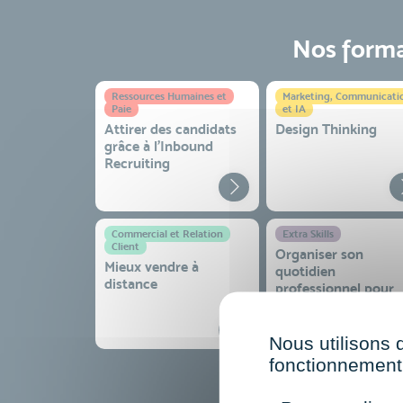
Nos format
Ressources Humaines et
Marketing, Communicati
Paie
et IA
Attirer des candidats
Design Thinking
grâce à l’Inbound
Recruiting
Commercial et Relation
Extra Skills
Client
Organiser son
Mieux vendre à
quotidien
distance
professionnel pour
gagner en efficacité
sérénité
Nous utilisons 
fonctionnement 