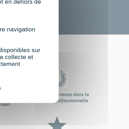
net en dehors de
re navigation
st
 disponibles sur
a collecte et
ectement
é
24 ans d'expérience dans la
se
formation professionnelle
emain