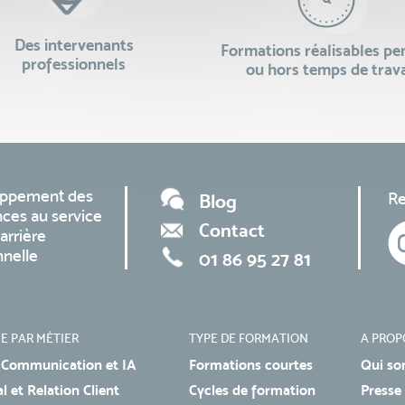
Des intervenants
Formations réalisables p
professionnels
ou hors temps de trava
oppement des
Re
Blog
ces au service
Contact
arrière
nnelle
01 86 95 27 81
E PAR MÉTIER
TYPE DE FORMATION
A PROP
 Communication et IA
Formations courtes
Qui so
 et Relation Client
Cycles de formation
Presse