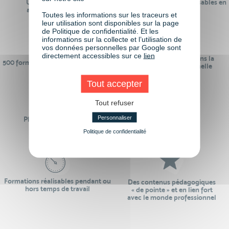
Un réseau de 22 000
100% des formations réalisables en
anciens participants
digital learning
Toutes les informations sur les traceurs et
leur utilisation sont disponibles sur la page
de Politique de confidentialité. Et les
informations sur la collecte et l’utilisation de
vos données personnelles par Google sont
directement accessibles sur ce
lien
24 ans d'expérience dans la
500 formations pour se préparer au
formation professionnelle
monde de demain
Tout accepter
Tout refuser
Personnaliser
Plus de 50 formations
Des intervenants
Éligibles CPF
professionnels
Politique de confidentialité
Formations réalisables pendant ou
Des contenus pédagogiques
hors temps de travail
« de pointe » et en lien fort
avec le monde professionnel