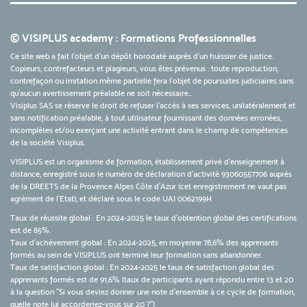
© VISIPLUS academy : Formations Professionnelles
Ce site web a fait l'objet d'un dépôt horodaté auprès d'un huissier de justice.
Copieurs, contrefacteurs et plagieurs, vous êtes prévenus : toute reproduction,
contrefaçon ou imitation même partielle fera l'objet de poursuites judiciaires sans
qu’aucun avertissement préalable ne soit nécessaire...
Visiplus SAS se réserve le droit de refuser l'accès à ses services, unilatéralement et
sans notification préalable, à tout utilisateur fournissant des données erronées,
incomplètes et/ou exerçant une activité entrant dans le champ de compétences
de la société Visiplus.
VISIPLUS est un organisme de formation, établissement privé d’enseignement à
distance, enregistré sous le numéro de déclaration d’activité 93060557706 auprès
de la DREETS de la Provence Alpes Côte d’Azur (cet enregistrement ne vaut pas
agrément de l’Etat), et déclaré sous le code UAI 0062199H
Taux de réussite global : En 2024-2025 le taux d'obtention global des certifications
est de 85%.
Taux d’achèvement global : En 2024-2025, en moyenne 78,6% des apprenants
formés au sein de VISIPLUS ont terminé leur formation sans abandonner.
Taux de satisfaction global : En 2024-2025 le taux de satisfaction global des
apprenants formés est de 91,6% (taux de participants ayant répondu entre 13 et 20
à la question "Si vous deviez donner une note d’ensemble à ce cycle de formation,
quelle note lui accorderiez-vous sur 20 ?")