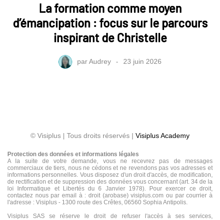
La formation comme moyen
d’émancipation : focus sur le parcours
inspirant de Christelle
par
Audrey
23 juin 2026
© Visiplus | Tous droits réservés |
Visiplus Academy
Protection des données et informations légales
A la suite de votre demande, vous ne recevrez pas de messages
commerciaux de tiers, nous ne cédons et ne revendons pas vos adresses et
informations personnelles. Vous disposez d'un droit d'accès, de modification,
de rectification et de suppression des données vous concernant (art. 34 de la
loi Informatique et Libertés du 6 Janvier 1978). Pour exercer ce droit,
contactez nous par email à : droit (arobase) visiplus.com ou par courrier à
l'adresse : Visiplus - 1300 route des Crêtes, 06560 Sophia Antipolis.
Visiplus SAS se réserve le droit de refuser l'accès à ses services,