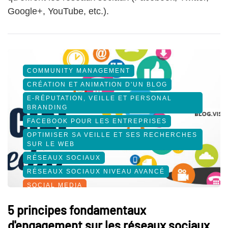
Google+, YouTube, etc.).
COMMUNITY MANAGEMENT
CRÉATION ET ANIMATION D'UN BLOG
E-RÉPUTATION, VEILLE ET PERSONAL
BRANDING
FACEBOOK POUR LES ENTREPRISES
OPTIMISER SA VEILLE ET SES RECHERCHES
SUR LE WEB
RÉSEAUX SOCIAUX
RÉSEAUX SOCIAUX NIVEAU AVANCÉ
SOCIAL MEDIA
5 principes fondamentaux
d'engagement sur les réseaux sociaux