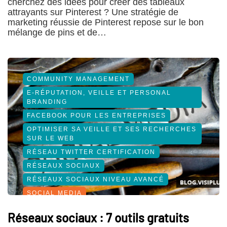
cherchez des idées pour créer des tableaux
attrayants sur Pinterest ? Une stratégie de
marketing réussie de Pinterest repose sur le bon
mélange de pins et de…
COMMUNITY MANAGEMENT
E-RÉPUTATION, VEILLE ET PERSONAL
BRANDING
FACEBOOK POUR LES ENTREPRISES
OPTIMISER SA VEILLE ET SES RECHERCHES
SUR LE WEB
RÉSEAU TWITTER CERTIFICATION
RÉSEAUX SOCIAUX
RÉSEAUX SOCIAUX NIVEAU AVANCÉ
SOCIAL MEDIA
Réseaux sociaux : 7 outils gratuits