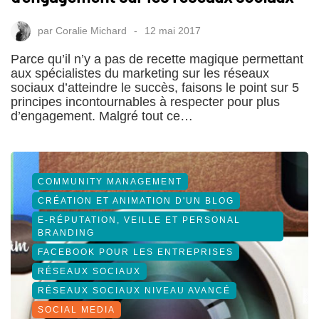
par
Coralie Michard
12 mai 2017
Parce qu’il n’y a pas de recette magique permettant
aux spécialistes du marketing sur les réseaux
sociaux d’atteindre le succès, faisons le point sur 5
principes incontournables à respecter pour plus
d’engagement. Malgré tout ce…
COMMUNITY MANAGEMENT
CRÉATION ET ANIMATION D'UN BLOG
E-RÉPUTATION, VEILLE ET PERSONAL
BRANDING
FACEBOOK POUR LES ENTREPRISES
RÉSEAUX SOCIAUX
RÉSEAUX SOCIAUX NIVEAU AVANCÉ
SOCIAL MEDIA