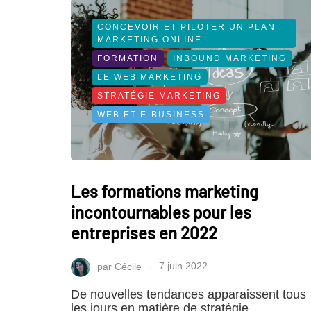
CONCEVOIR ET PILOTER UN PLAN
MARKETING ONLINE
FORMATION
INBOUND MARKETING
LE WEB MARKETING
STRATÉGIE MARKETING
WEB ET E-BUSINESS
Les formations marketing
incontournables pour les
entreprises en 2022
par
Cécile
7 juin 2022
De nouvelles tendances apparaissent tous
les jours en matière de stratégie