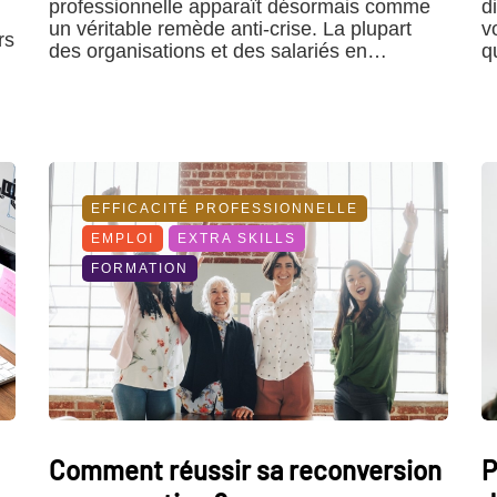
professionnelle apparaît désormais comme
d
un véritable remède anti-crise. La plupart
v
rs
des organisations et des salariés en…
q
EFFICACITÉ PROFESSIONNELLE
EMPLOI
EXTRA SKILLS
FORMATION
Comment réussir sa reconversion
P