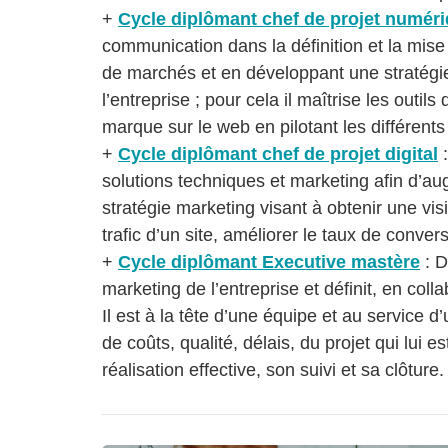
+
Cycle diplômant chef de projet numér
communication dans la définition et la mise
de marchés et en développant une stratégie d
l’entreprise ; pour cela il maîtrise les out
marque sur le web en pilotant les différents
+
Cycle diplômant chef de projet digital
:
solutions techniques et marketing afin d’aug
stratégie marketing visant à obtenir une vis
trafic d’un site, améliorer le taux de conversi
+
Cycle diplômant Executive mastère
: D
marketing de l’entreprise et définit, en col
Il est à la tête d’une équipe et au service d’
de coûts, qualité, délais, du projet qui lui 
réalisation effective, son suivi et sa clôture.