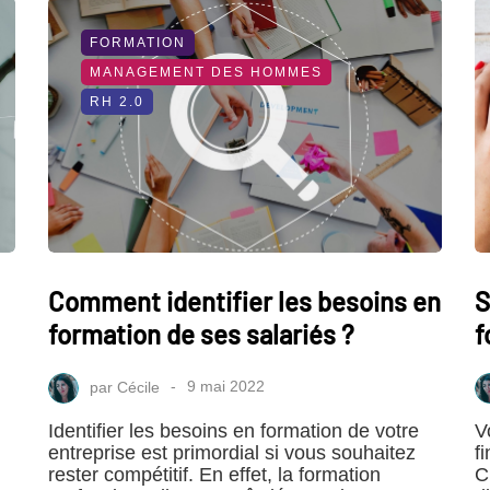
FORMATION
MANAGEMENT DES HOMMES
RH 2.0
Comment identifier les besoins en
S
formation de ses salariés ?
f
par
Cécile
9 mai 2022
Identifier les besoins en formation de votre
V
entreprise est primordial si vous souhaitez
f
rester compétitif. En effet, la formation
C