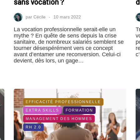
sans vocation ?
d
par
Cécile
10 mars 2022
La vocation professionnelle serait-elle un
T
mythe ? En quête de sens depuis la crise
v
sanitaire, de nombreux salariés semblent se
p
tourner désespérément vers ce concept
r
avant d’entamer une reconversion. Celui-ci
c
devient, dès lors, un gage…
EFFICACITÉ PROFESSIONNELLE
EXTRA SKILLS
FORMATION
MANAGEMENT DES HOMMES
RH 2.0