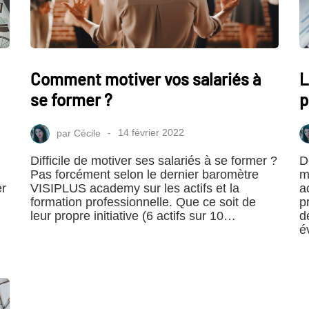
Comment motiver vos salariés à
L
se former ?
p
par
Cécile
14 février 2022
Difficile de motiver ses salariés à se former ?
D
Pas forcément selon le dernier baromètre
m
er
VISIPLUS academy sur les actifs et la
a
formation professionnelle. Que ce soit de
p
leur propre initiative (6 actifs sur 10…
d
é