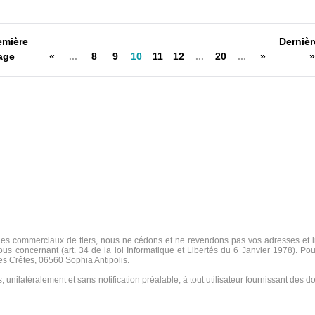
emière
Dernièr
age
«
...
8
9
10
11
12
...
20
...
»
»
s commerciaux de tiers, nous ne cédons et ne revendons pas vos adresses et in
us concernant (art. 34 de la loi Informatique et Libertés du 6 Janvier 1978). Pou
des Crêtes, 06560 Sophia Antipolis.
s, unilatéralement et sans notification préalable, à tout utilisateur fournissant des