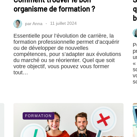
organisme de formation ?
q
b
par
Anna
11 juillet 2024
Essentielle pour l’évolution de carrière, la
formation professionnelle permet d’acquérir
P
ou de développer de nouvelles
p
compétences, pour s’adapter aux évolutions
u
du marché ou se réorienter. Quel que soit
«
votre objectif, vous pouvez vous former
s
tout…
v
s
FORMATION