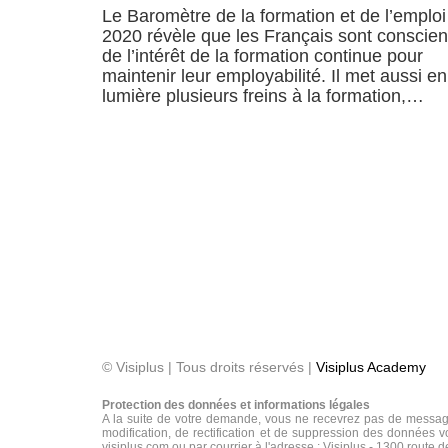
Le Baromètre de la formation et de l’emploi
2020 révèle que les Français sont conscien
de l’intérêt de la formation continue pour
maintenir leur employabilité. Il met aussi en
lumière plusieurs freins à la formation,…
© Visiplus | Tous droits réservés |
Visiplus Academy
Protection des données et informations légales
A la suite de votre demande, vous ne recevrez pas de message
modification, de rectification et de suppression des données vo
visiplus.com ou par courrier à l'adresse : Visiplus - 1300 route 