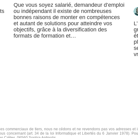
Que vous soyez salarié, demandeur d’emploi
ts
ou indépendant il existe de nombreuses
bonnes raisons de monter en compétences
et autant de solutions pour atteindre vos
L
objectifs, grâce à la diversification des
g
formats de formation et…
é
p
s
v
s commerciaux de tiers, nous ne cédons et ne revendons pas vos adresses et in
us concernant (art. 34 de la loi Informatique et Libertés du 6 Janvier 1978). Pou
des Crêtes, 06560 Sophia Antipolis.