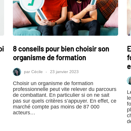
oi
8 conseils pour bien choisir son
E
organisme de formation
f
e
par
Cécile
23 janvier 2023
Choisir un organisme de formation
professionnelle peut vite relever du parcours
L
de combattant. En particulier si on ne sait
l
pas sur quels critères s’appuyer. En effet, ce
f
marché compte pas moins de 87 000
p
acteurs…
c
d