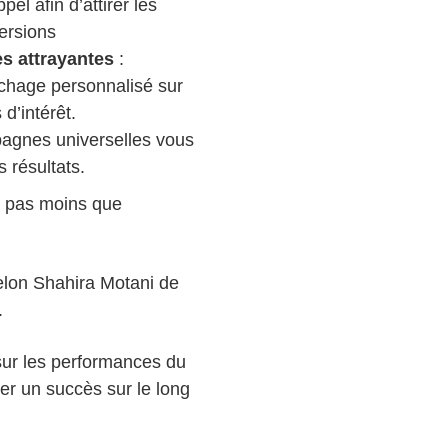
pel afin d’attirer les
ersions
es attrayantes
:
fichage personnalisé sur
d’intérêt.
pagnes universelles vous
 résultats.
e pas moins que
elon Shahira Motani de
.
 sur les performances du
er un succès sur le long