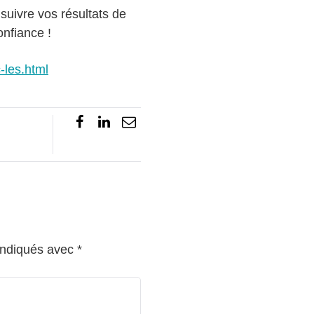
uivre vos résultats de
nfiance !
-les.html
indiqués avec
*