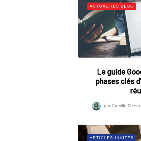
ACTUALITÉS BLOG
Le guide Goog
phases clés 
réu
par
Camille Mesur
ARTICLES INVITÉS