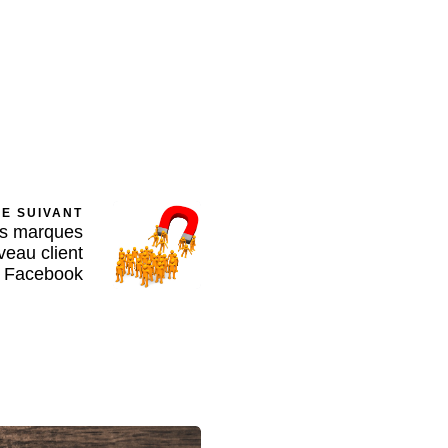
LE SUIVANT
es marques
veau client
r Facebook