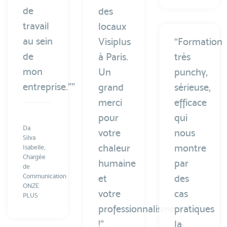
de
des
travail
locaux
au sein
Visiplus
“Formation
de
à Paris.
très
mon
Un
punchy,
entreprise."”
grand
sérieuse,
merci
efficace
pour
qui
Da
votre
nous
Silva
chaleur
montre
Isabelle,
Chargée
humaine
par
de
Communication
et
des
ONZE
votre
cas
PLUS
professionnalisme
pratiques
!”
la