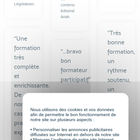
Législatives
contenu
éditorial
Anah
“Très
“Une
bonne
formation
“...bravo
formation,
très
bon
un
complète
formateur
rythme
et
participatif”
soutenu,
enrichissante.
un
De
bon
nombreux
Maret
groupe,
Nous utilisons des cookies et vos données
Gaëlle,
cas
afin de permettre le bon fonctionnement de
très
Directrice
notre site sur plusieurs aspects :
pratiques
de la
bon
communication
• Personnaliser les annonces publicitaires
exposés,
diffusées sur Internet en dehors de notre site
Préfon
accueil.”
• Mesurer l’audience de notre site Internet