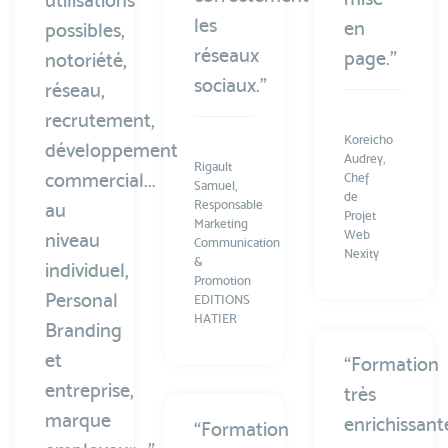
utilisations
les
en
possibles,
réseaux
page.”
notoriété,
sociaux.”
réseau,
recrutement,
Koreicho
développement
Audrey,
Rigault
commercial...
Chef
Samuel,
de
Responsable
au
Projet
Marketing
Web
niveau
Communication
Nexity
&
individuel,
Promotion
Personal
EDITIONS
HATIER
Branding
et
“Formation
entreprise,
très
marque
enrichissant
“Formation