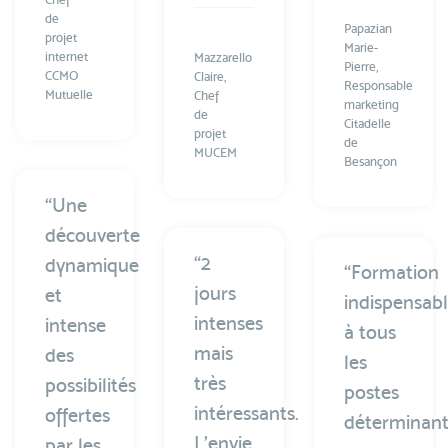
de
Papazian
projet
Marie-
internet
Mazzarello
Pierre,
CCMO
Claire,
Responsable
Mutuelle
Chef
marketing
de
Citadelle
projet
de
MUCEM
Besançon
“Une
découverte
“2
dynamique
“Formation
jours
et
indispensab
intenses
intense
à tous
mais
des
les
très
possibilités
postes
intéressants.
offertes
déterminant
L'envie
par les