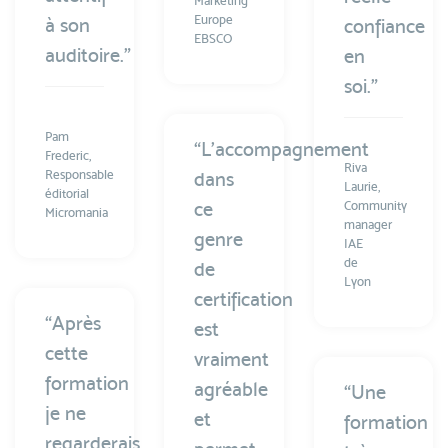
Marketing
Europe
à son
confiance
EBSCO
auditoire.”
en
soi.”
Pam
“L’accompagnement
Frederic,
Riva
Responsable
dans
Laurie,
éditorial
ce
Community
Micromania
manager
genre
IAE
de
de
Lyon
certification
“Après
est
cette
vraiment
formation
agréable
“Une
je ne
et
formation
regarderais