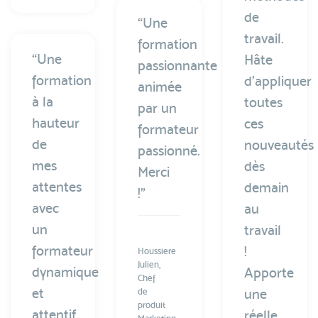
de
“Une
travail.
formation
“Une
Hâte
passionnante
formation
d’appliquer
animée
à la
toutes
par un
hauteur
ces
formateur
de
nouveautés
passionné.
mes
dès
Merci
attentes
demain
!”
avec
au
un
travail
formateur
!
Houssiere
Julien,
dynamique
Apporte
Chef
et
une
de
produit
attentif
réelle