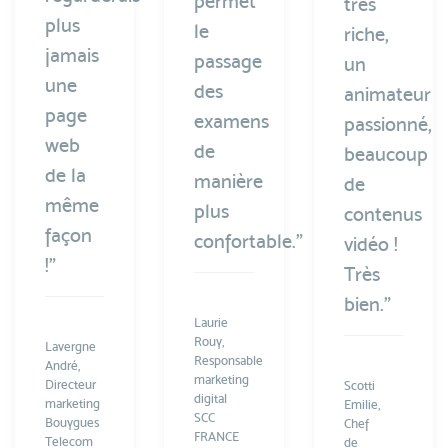
permet
très
plus
le
riche,
jamais
passage
un
une
des
animateur
page
examens
passionné,
web
de
beaucoup
de la
manière
de
même
plus
contenus
façon
confortable.”
vidéo !
!”
Très
bien.”
Laurie
Rouy,
Lavergne
Responsable
André,
marketing
Directeur
Scotti
digital
marketing
Emilie,
SCC
Bouygues
Chef
FRANCE
Telecom
de