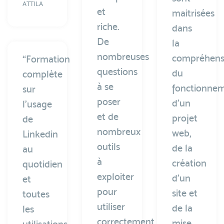
ATTILA
et
maitrisées
riche.
dans
De
la
nombreuses
compréhens
“Formation
questions
du
complète
à se
fonctionne
sur
poser
d’un
l’usage
et de
projet
de
nombreux
web,
Linkedin
outils
de la
au
à
création
quotidien
exploiter
d’un
et
pour
site et
toutes
utiliser
de la
les
correctement
mise