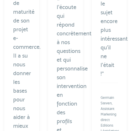
de
le
l'écoute
maturité
sujet
qui
de son
encore
répond
projet
plus
concrètement
e-
intéressant
à nos
commerce.
qu'il
questions
Il a su
ne
et qui
nous
l'était
personnalise
donner
!”
son
les
intervention
bases
en
Germain
pour
fonction
Steven,
nous
Assistant
des
Marketing
aider à
profils
direct
mieux
Editions
et
Législatives