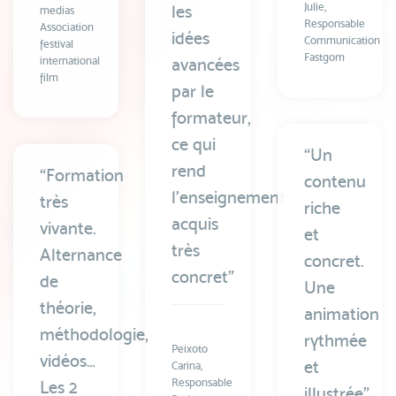
Julie,
les
medias
Responsable
Association
idées
Communication
festival
Fastgom
international
avancées
film
par le
formateur,
ce qui
“Un
rend
“Formation
contenu
l’enseignement
très
riche
acquis
vivante.
et
très
Alternance
concret.
concret”
de
Une
théorie,
animation
méthodologie,
rythmée
Peixoto
vidéos…
et
Carina,
‎Responsable
Les 2
illustrée”