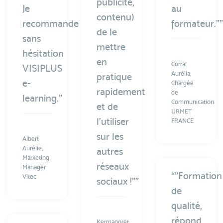
publicité,
Je
au
contenu)
recommande
formateur."”
de le
sans
mettre
hésitation
en
Corral
VISIPLUS
Aurélia,
pratique
e-
Chargée
rapidement
de
learning.”
Communication
et de
URMET
l’utiliser
FRANCE
sur les
Albert
Aurélie,
autres
Marketing
réseaux
Manager
“"Formation
Vitec
sociaux !"”
de
qualité,
répond
Kermagoret