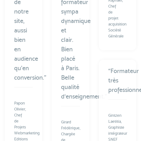
Raphaël,
de
formateur
Chef
notre
sympa
de
projet
site,
dynamique
acquisition
aussi
et
Société
Générale
bien
clair.
en
Bien
audience
placé
qu’en
à Paris.
“Formateur
conversion.”
Belle
très
qualité
professionne
d‘enseignement.”
Papon
Olivier,
Chef
Gintzen
de
Laetitia,
Girard
Projets
Graphiste
Frédérique,
Webmarketing
intégrateur
Chargée
Editions
SNEF
de