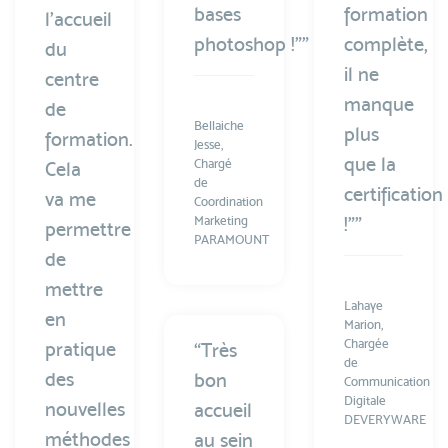
bases
formation
l’accueil
photoshop !"”
complète,
du
il ne
centre
manque
de
Bellaiche
plus
formation.
Jesse,
que la
Chargé
Cela
de
certification
va me
Coordination
!"”
Marketing
permettre
PARAMOUNT
de
mettre
Lahaye
en
Marion,
Chargée
pratique
“Très
de
des
bon
Communication
Digitale
nouvelles
accueil
DEVERYWARE
méthodes
au sein