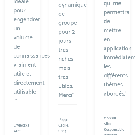
idéale
qui me
dynamique
pour
permettra
de
engendrer
de
groupe
un
mettre
pour 2
volume
en
jours
de
application
très
connaissances
immédiatem
riches
vraiment
les
mais
utile et
différents
très
directement
thèmes
utiles.
utilisable
abordés.”
Merci”
!”
Moreau
Poppi
Alice,
Owieczka
Cécile,
Responsable
Alice,
Chef