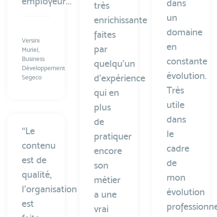
employeur...”
dans
très
un
enrichissante
domaine
faites
Versini
en
par
Muriel,
Business
constante
quelqu’un
Développement
évolution.
d’expérience
Segeco
Très
qui en
utile
plus
dans
de
“Le
le
pratiquer
contenu
cadre
encore
est de
de
son
qualité,
mon
métier
l’organisation
évolution
a une
est
professionne
vrai