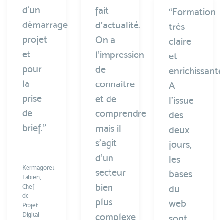
d’un
fait
“Formation
démarrage
d’actualité.
très
projet
On a
claire
et
l’impression
et
pour
de
enrichissant
la
connaitre
A
prise
et de
l’issue
de
comprendre
des
brief.”
mais il
deux
s’agit
jours,
d’un
les
Kermagoret
secteur
bases
Fabien,
bien
Chef
du
de
plus
web
Projet
Digital
complexe
sont