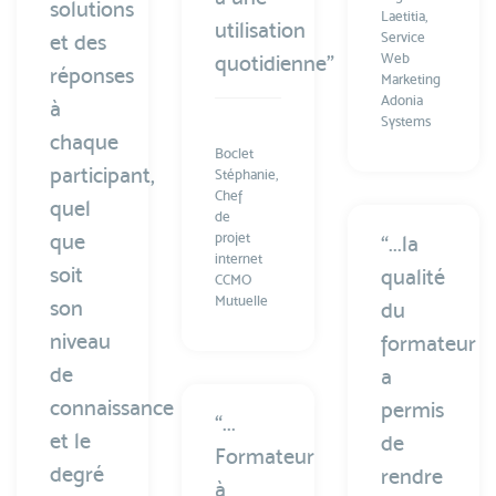
solutions
Laetitia,
utilisation
et des
Service
quotidienne”
Web
réponses
Marketing
Adonia
à
Systems
chaque
Boclet
participant,
Stéphanie,
Chef
quel
de
que
projet
“...la
internet
soit
qualité
CCMO
Mutuelle
son
du
niveau
formateur
de
a
connaissance
permis
“...
et le
de
Formateur
degré
rendre
à