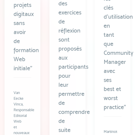
des
projets
clés
exercices
digitaux
d’utilisation
de
sans
en
réflexion
avoir
tant
sont
de
que
proposés
formation
Community
aux
Web
Manager
participants
initiale”
avec
pour
ses
leur
best et
permettre
Van
worst
Eecke
de
Vinca,
practice”
Responsable
comprendre
Editorial
de
Web
et
suite
Martinot
nouveaux