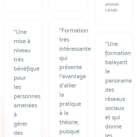
produits
Lactalis
“Formation
“Une
très
mise à
“Une
intéressante
niveau
formation
qui
très
balayant
présente
bénéfique
le
l’avantage
pour
panorama
d’allier
les
des
la
personnes
réseaux
pratique
amenées
sociaux
à la
à
et qui
théorie,
gérer
donne
puisque
des
les