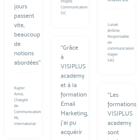
Projets
jours
Communication
SIC
passent
vite,
Lunati
Jérôme,
beaucoup
Responsable
de
de
“Grâce
communication
notions
Hager
à
SAS
abordées”
VISIPLUS
academy
et à la
Kajzer
formation
“Les
Anne,
Chargée
Email
formations
de
Communication
Marketing,
VISIPLUS
NL
j’ai pu
academy
International
acquérir
sont