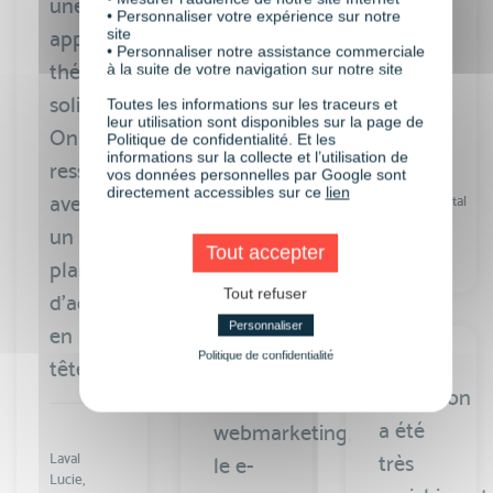
une
• Personnaliser votre expérience sur notre
site
approche
• Personnaliser notre assistance commerciale
théorique
à la suite de votre navigation sur notre site
Giulietti
Christine,
“Toujours
solide.
Toutes les informations sur les traceurs et
Gestionnaire
leur utilisation sont disponibles sur la page de
une
On en
site
Politique de confidentialité. Et les
informations sur la collecte et l’utilisation de
internet
formation
ressort
vos données personnelles par Google sont
Conseil
directement accessibles sur ce
lien
de
avec
départemental
de
qualité
un
l’Allier
Tout accepter
avec
plan
Tout refuser
Visiplus
d’actions
Personnaliser
Academy.
en
Politique de confidentialité
“Cette
Après
tête”
formation
le
a été
webmarketing,
Laval
très
le e-
Lucie,