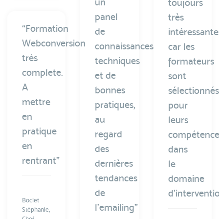
un
toujours
panel
très
“Formation
de
intéressante
Webconversion
connaissances
car les
très
techniques
formateurs
complete.
et de
sont
A
bonnes
sélectionnés
mettre
pratiques,
pour
en
au
leurs
pratique
regard
compétence
en
des
dans
rentrant”
dernières
le
tendances
domaine
de
d’interventi
Boclet
l’emailing”
Stéphanie,
Chef