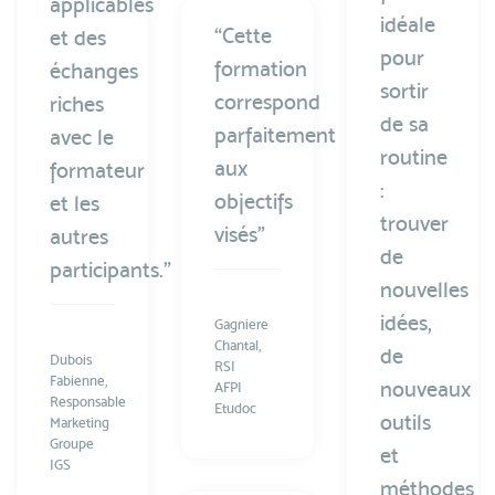
applicables
idéale
“Cette
et des
pour
formation
échanges
sortir
correspond
riches
de sa
parfaitement
avec le
routine
aux
formateur
:
objectifs
et les
trouver
visés”
autres
de
participants.”
nouvelles
idées,
Gagniere
Chantal,
de
Dubois
RSI
Fabienne,
nouveaux
AFPI
Responsable
Etudoc
outils
Marketing
Groupe
et
IGS
méthodes