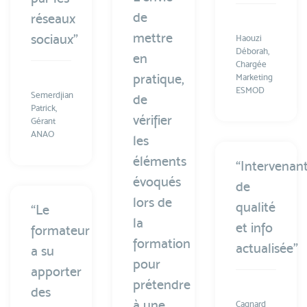
de
réseaux
mettre
sociaux”
Haouzi
Déborah,
en
Chargée
pratique,
Marketing
ESMOD
Semerdjian
de
Patrick,
vérifier
Gérant
ANAO
les
éléments
“Intervenan
évoqués
de
lors de
qualité
“Le
la
et info
formateur
formation
actualisée”
a su
pour
apporter
prétendre
des
à une
Cagnard