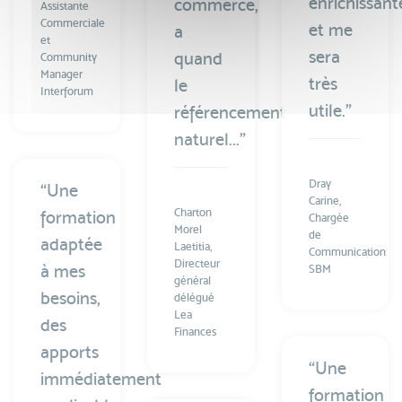
enrichissant
commerce,
Assistante
Commerciale
et me
a
et
sera
quand
Community
Manager
très
le
Interforum
utile.”
référencement
naturel...”
Dray
“Une
Carine,
Charton
formation
Chargée
Morel
de
adaptée
Laetitia,
Communication
Directeur
à mes
SBM
général
besoins,
délégué
Lea
des
Finances
apports
“Une
immédiatement
formation