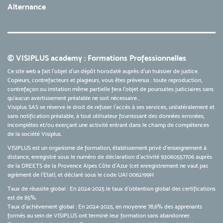
Alternance
© VISIPLUS academy : Formations Professionnelles
Ce site web a fait l'objet d'un dépôt horodaté auprès d'un huissier de justice.
Copieurs, contrefacteurs et plagieurs, vous êtes prévenus : toute reproduction,
contrefaçon ou imitation même partielle fera l'objet de poursuites judiciaires sans
qu’aucun avertissement préalable ne soit nécessaire...
Visiplus SAS se réserve le droit de refuser l'accès à ses services, unilatéralement et
sans notification préalable, à tout utilisateur fournissant des données erronées,
incomplètes et/ou exerçant une activité entrant dans le champ de compétences
de la société Visiplus.
VISIPLUS est un organisme de formation, établissement privé d’enseignement à
distance, enregistré sous le numéro de déclaration d’activité 93060557706 auprès
de la DREETS de la Provence Alpes Côte d’Azur (cet enregistrement ne vaut pas
agrément de l’Etat), et déclaré sous le code UAI 0062199H
Taux de réussite global : En 2024-2025 le taux d'obtention global des certifications
est de 85%.
Taux d’achèvement global : En 2024-2025, en moyenne 78,6% des apprenants
formés au sein de VISIPLUS ont terminé leur formation sans abandonner.