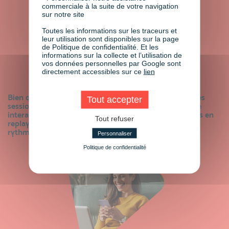
commerciale à la suite de votre navigation
sur notre site
Toutes les informations sur les traceurs et
leur utilisation sont disponibles sur la page
de Politique de confidentialité. Et les
informations sur la collecte et l’utilisation de
vos données personnelles par Google sont
directement accessibles sur ce
lien
Flexibilité
Bien que nous vous recommandions de participer à ces
Tout accepter
sessions en direct afin de pouvoir profiter de leur côté
interactif, elles seront aussi enregistrées et disponibles en
Tout refuser
replay, vous permettant ainsi de les visionner à votre
rythme selon votre emploi du temps.
Personnaliser
Politique de confidentialité