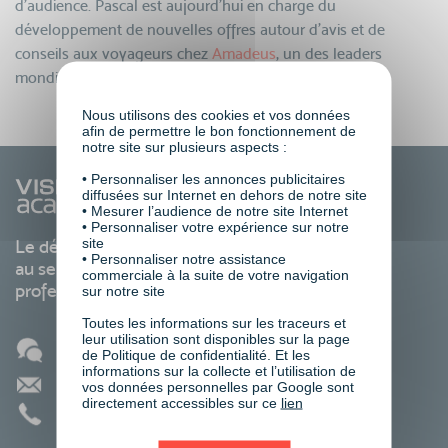
d’audience. Pascal est aujourd’hui en charge du
développement de nouvelles offres autour d’avis et de
conseils aux voyageurs chez
Amadeus
, un des leaders
mondiaux de systèmes de réservation de voyages.
Nous utilisons des cookies et vos données
afin de permettre le bon fonctionnement de
notre site sur plusieurs aspects :
• Personnaliser les annonces publicitaires
diffusées sur Internet en dehors de notre site
• Mesurer l’audience de notre site Internet
• Personnaliser votre expérience sur notre
site
Le développement des compétences
• Personnaliser notre assistance
au service de votre carrière
commerciale à la suite de votre navigation
professionnelle
sur notre site
Toutes les informations sur les traceurs et
leur utilisation sont disponibles sur la page
Blog
de Politique de confidentialité. Et les
informations sur la collecte et l’utilisation de
Contact
vos données personnelles par Google sont
directement accessibles sur ce
lien
01 86 95 27 81