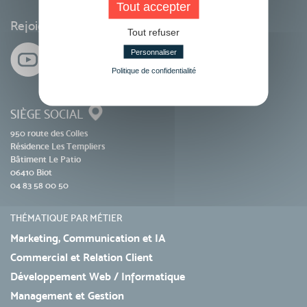
Tout accepter
Rejoignez-nous sur les réseaux sociaux
Tout refuser
Personnaliser
Politique de confidentialité
SIÈGE SOCIAL
950 route des Colles
Résidence Les Templiers
Bâtiment Le Patio
06410 Biot
04 83 58 00 50
THÉMATIQUE PAR MÉTIER
Marketing, Communication et IA
Commercial et Relation Client
Développement Web / Informatique
Management et Gestion