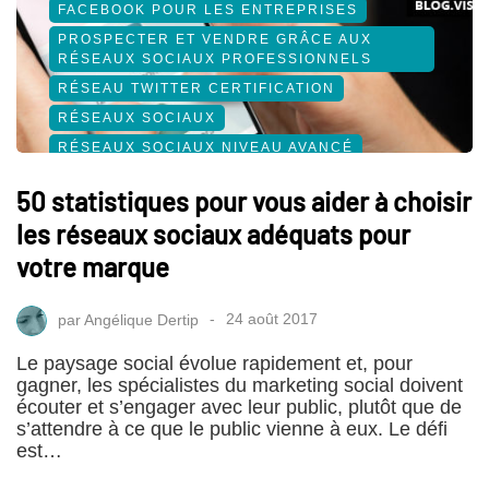
FACEBOOK POUR LES ENTREPRISES
PROSPECTER ET VENDRE GRÂCE AUX
RÉSEAUX SOCIAUX PROFESSIONNELS
RÉSEAU TWITTER CERTIFICATION
RÉSEAUX SOCIAUX
RÉSEAUX SOCIAUX NIVEAU AVANCÉ
SOCIAL MEDIA
50 statistiques pour vous aider à choisir
les réseaux sociaux adéquats pour
votre marque
par
Angélique Dertip
24 août 2017
Le paysage social évolue rapidement et, pour
gagner, les spécialistes du marketing social doivent
écouter et s’engager avec leur public, plutôt que de
s’attendre à ce que le public vienne à eux. Le défi
est…