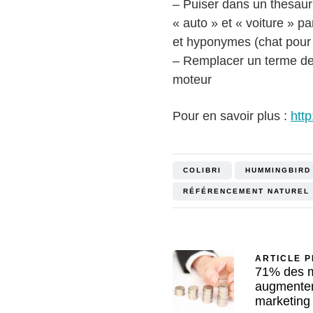
– Puiser dans un thesauru
« auto » et « voiture » 
et hyponymes (chat pour 
– Remplacer un terme de 
moteur
Pour en savoir plus :
htt
COLIBRI
HUMMINGBIRD
RÉFÉRENCEMENT NATUREL
ARTICLE 
71% des m
augmenter
marketing