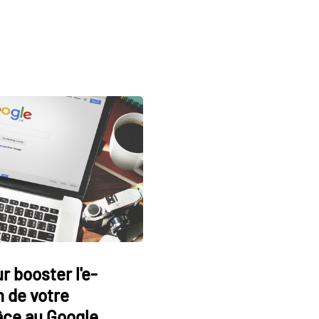
r booster l'e-
n de votre
âce au Google