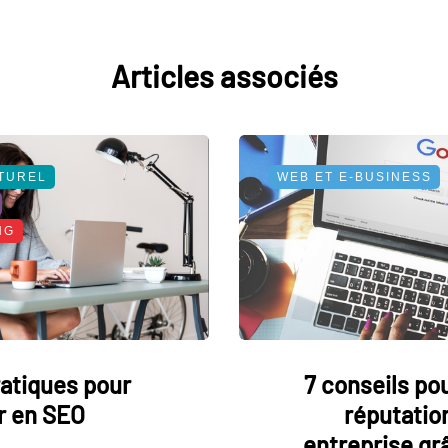
Articles associés
TUREL
WEB ET E-BUSINESS
NG
atiques pour
7 conseils pou
r en SEO
réputatio
entreprise gr