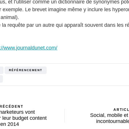
s, et l’utiliser comme un dictionnaire de synonymes pote
par exemple. Le brevet imagine même y inclure les hyper
animal).
la requête par un autre qui apparaît souvent dans les ré
p://www.journaldunet.com/
RÉFÉRENCEMENT
PRÉCÉDENT
ARTIC
arketeurs vont
Social, mobile et
 leur budget content
incontournabl
 en 2014