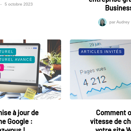
5 octobre 2023
Business
par
Audrey
TUREL
ARTICLES INVITÉS
TUREL AVANCÉ
S
ise à jour de
Comment op
me Google :
vitesse de c
z-vous !
votre site 