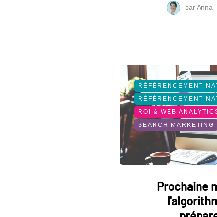
par
Anna
RÉFÉRENCEMENT NA
RÉFÉRENCEMENT NA
ROI & WEB ANALYTIC
SEARCH MARKETING
Prochaine m
l'algorith
prépare