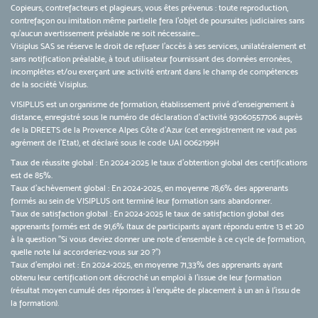
Copieurs, contrefacteurs et plagieurs, vous êtes prévenus : toute reproduction,
contrefaçon ou imitation même partielle fera l'objet de poursuites judiciaires sans
qu’aucun avertissement préalable ne soit nécessaire...
Visiplus SAS se réserve le droit de refuser l'accès à ses services, unilatéralement et
sans notification préalable, à tout utilisateur fournissant des données erronées,
incomplètes et/ou exerçant une activité entrant dans le champ de compétences
de la société Visiplus.
VISIPLUS est un organisme de formation, établissement privé d’enseignement à
distance, enregistré sous le numéro de déclaration d’activité 93060557706 auprès
de la DREETS de la Provence Alpes Côte d’Azur (cet enregistrement ne vaut pas
agrément de l’Etat), et déclaré sous le code UAI 0062199H
Taux de réussite global : En 2024-2025 le taux d'obtention global des certifications
est de 85%.
Taux d’achèvement global : En 2024-2025, en moyenne 78,6% des apprenants
formés au sein de VISIPLUS ont terminé leur formation sans abandonner.
Taux de satisfaction global : En 2024-2025 le taux de satisfaction global des
apprenants formés est de 91,6% (taux de participants ayant répondu entre 13 et 20
à la question "Si vous deviez donner une note d’ensemble à ce cycle de formation,
quelle note lui accorderiez-vous sur 20 ?")
Taux d’emploi net : En 2024-2025, en moyenne 71,33% des apprenants ayant
obtenu leur certification ont décroché un emploi à l'issue de leur formation
(résultat moyen cumulé des réponses à l'enquête de placement à un an à l'issu de
la formation).