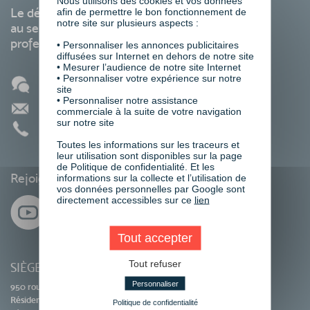
Nous utilisons des cookies et vos données
Le développement des compétences
afin de permettre le bon fonctionnement de
notre site sur plusieurs aspects :
au service de votre carrière
professionnelle
• Personnaliser les annonces publicitaires
diffusées sur Internet en dehors de notre site
• Mesurer l’audience de notre site Internet
• Personnaliser votre expérience sur notre
Blog
site
• Personnaliser notre assistance
Contact
commerciale à la suite de votre navigation
sur notre site
01 86 95 27 81
Toutes les informations sur les traceurs et
leur utilisation sont disponibles sur la page
de Politique de confidentialité. Et les
Rejoignez-nous sur les réseaux sociaux
informations sur la collecte et l’utilisation de
vos données personnelles par Google sont
directement accessibles sur ce
lien
Tout accepter
Tout refuser
SIÈGE SOCIAL
Personnaliser
950 route des Colles
Résidence Les Templiers
Politique de confidentialité