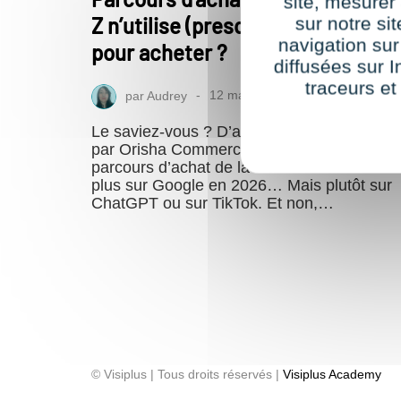
site, mesure
Z n’utilise (presque) plus Google
sur notre si
navigation sur
pour acheter ?
diffusées sur I
traceurs et
par
Audrey
12 mai 2026
Le saviez-vous ? D’après une étude mené
par Orisha Commerce et OpinionWay, le
parcours d’achat de la Gen Z ne commenc
plus sur Google en 2026… Mais plutôt sur
ChatGPT ou sur TikTok. Et non,…
© Visiplus | Tous droits réservés |
Visiplus Academy