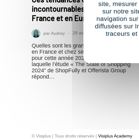
site, mesure
incontournables cette année en
sur notre si
France et en Europe
navigation sur
diffusées sur I
traceurs et
par
Audrey
29 avril 2024
Quelles sont les grandes tendances d’acha
en France et chez ses voisins européens
pour cette année 2024 ? C’est la question 
laquelle l’étude « The State of Shopping
2024” de ShopFully et Offerista Group
répond…
© Visiplus | Tous droits réservés |
Visiplus Academy