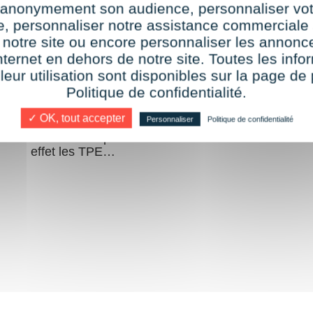
r anonymement son audience, personnaliser vot
les actions solidaires !
te, personnaliser notre assistance commerciale 
 notre site ou encore personnaliser les annonce
par
Audrey
17 novembre 2020
nternet en dehors de notre site. Toutes les info
 leur utilisation sont disponibles sur la page de 
Vous n’aviez jamais proposé de ventes en
Politique de confidentialité.
ligne avant le reconfinement ? Alors profitez
t
des actions solidaires pour lancer votre e-
✓ OK, tout accepter
Personnaliser
Politique de confidentialité
commerce facilement et à moindre coût ! De
à
nombreuses plateformes soutiennent en
effet les TPE…