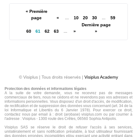
« Première
page
«
...
10
20
30
...
59
Dernière page
60
61
62
63
...
»
»
© Visiplus | Tous droits réservés |
Visiplus Academy
Protection des données et informations légales
A la suite de votre demande, vous ne recevrez pas de messages
commerciaux de tiers, nous ne cédons et ne revendons pas vos adresses et
informations personnelles. Vous disposez d'un droit d'accès, de modification,
de rectification et de suppression des données vous concernant (art. 34 de la
loi Informatique et Libertés du 6 Janvier 1978). Pour exercer ce droit,
contactez nous par email à : droit (arobase) visiplus.com ou par courrier à
l'adresse : Visiplus - 1300 route des Crêtes, 06560 Sophia Antipolis.
Visiplus SAS se réserve le droit de refuser l'accès à ses services,
unilatéralement et sans notification préalable, à tout utilisateur fournissant
des données erronées, incomplètes et/ou exerçant une activité entrant dans