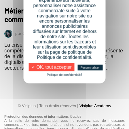
expérience sur notre site,
personnaliser notre assistance
Métiers en voie de disparition :
commerciale suite à votre
navigation sur notre site ou
comment rebondir ?
encore personnaliser les
annonces publicitaires
diffusées sur Internet en dehors
par
Cécile
12 octobre 2021
de notre site. Toutes les
informations sur les traceurs et
La crise a précipité l’obsolescence des
leur utilisation sont disponibles
compétences, posant la question déjà très présente
sur la page de politique de
de la disparition de certains métiers. En effet, la
Politique de confidentialité.
digitalisation s’est accrue dans de nombreux
✓ OK, tout accepter
secteurs, provoquant une remise à plat des…
Personnaliser
Politique de confidentialité
© Visiplus | Tous droits réservés |
Visiplus Academy
Protection des données et informations légales
A la suite de votre demande, vous ne recevrez pas de messages
commerciaux de tiers, nous ne cédons et ne revendons pas vos adresses et
informations personnelles. Vous disposez d'un droit d'accès, de modification,